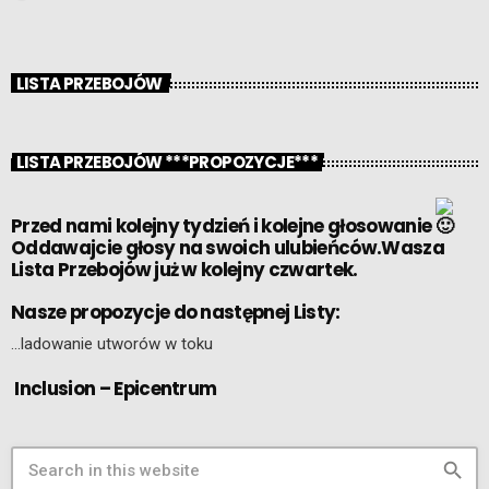
LISTA PRZEBOJÓW
LISTA PRZEBOJÓW ***PROPOZYCJE***
Przed nami kolejny tydzień i kolejne głosowanie
Oddawajcie głosy na swoich ulubieńców.Wasza
Lista Przebojów już w kolejny czwartek.
Nasze propozycje do następnej Listy:
…ladowanie utworów w toku
Inclusion – Epicentrum
search