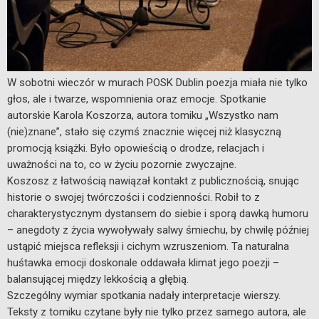
W sobotni wieczór w murach POSK Dublin poezja miała nie tylko
głos, ale i twarze, wspomnienia oraz emocje. Spotkanie
autorskie Karola Koszorza, autora tomiku „Wszystko nam
(nie)znane”, stało się czymś znacznie więcej niż klasyczną
promocją książki. Było opowieścią o drodze, relacjach i
uważności na to, co w życiu pozornie zwyczajne.
Koszosz z łatwością nawiązał kontakt z publicznością, snując
historie o swojej twórczości i codzienności. Robił to z
charakterystycznym dystansem do siebie i sporą dawką humoru
– anegdoty z życia wywoływały salwy śmiechu, by chwilę później
ustąpić miejsca refleksji i cichym wzruszeniom. Ta naturalna
huśtawka emocji doskonale oddawała klimat jego poezji –
balansującej między lekkością a głębią.
Szczególny wymiar spotkania nadały interpretacje wierszy.
Teksty z tomiku czytane były nie tylko przez samego autora, ale