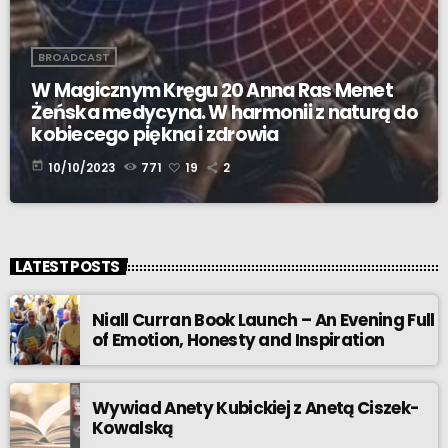
BROADCAST
W Magicznym Kręgu 20 Anna Ras Menet
Żeńska medycyna. W harmonii z naturą do
kobiecego piękna i zdrowia
today
10/10/2023
771
19
2
LATEST POSTS
Niall Curran Book Launch – An Evening Full
of Emotion, Honesty and Inspiration
Wywiad Anety Kubickiej z Anetą Ciszek-
Kowalską