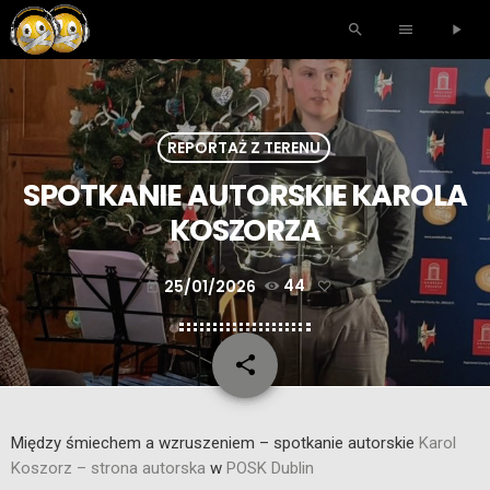
search
menu
play_arrow
REPORTAŻ Z TERENU
SPOTKANIE AUTORSKIE KAROLA
KOSZORZA
25/01/2026
44
today
share
email
Między śmiechem a wzruszeniem – spotkanie autorskie
Karol
Koszorz – strona autorska
w
POSK Dublin