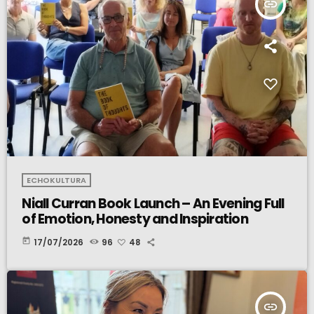
insert_link
ECHOKULTURA
Niall Curran Book Launch – An Evening Full
of Emotion, Honesty and Inspiration
today
17/07/2026
96
48
insert_link