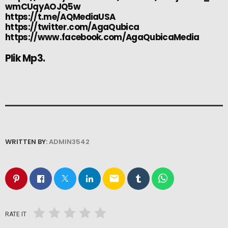
wmCUqyAOJQ5w
https://t.me/AQMediaUSA
https://twitter.com/AgaQubica
https://www.facebook.com/AgaQubicaMedia
Plik Mp3.
WRITTEN BY:
ADMIN3542
email
RATE IT