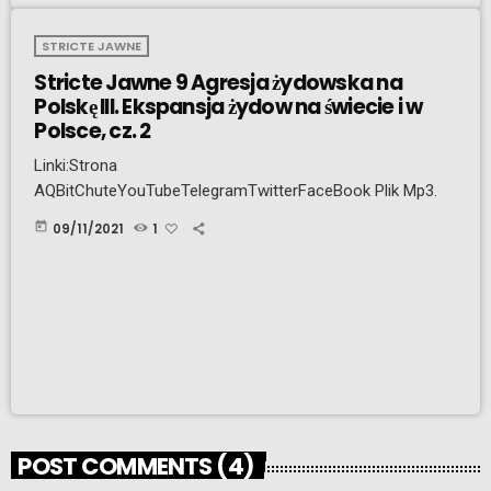
STRICTE JAWNE
Stricte Jawne 9 Agresja żydowska na
Polskę III. Ekspansja żydow na świecie i w
Polsce, cz. 2
Linki:Strona
AQBitChuteYouTubeTelegramTwitterFaceBook Plik Mp3.
today
09/11/2021
1
POST COMMENTS (4)