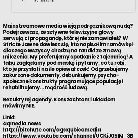
admin3542
Mainstreamowe media wieją podręcznikową nudą?
Podejrzewasz, że sztywne telewizyjne głowy
serwują ci propagandę, której nie zamawiałeś? W
Stricte Jawne dowiesz się, kto napisał im ramówkę i
dlaczego wszyscy chodzą na randki ze zmową
milczenia. My preferujemy spotkanie z tajemnicą! A
tabu zaglądamy pod maskę i pytamy, co tu robi,
kto je przysłał i na ile opiewał czek! Odgrzebujemy
zakurzone dokumenty, debunkujemy psycho-
społeczne konstrukty programujące populację i
rehabilitujemy… mądrość ludową.
Bez ukrytej agendy. Konszachtom i układom
mówimy NIE.
Linki:
aqmedia.news
http://bitchute.com/agaqubicamedia
https://www.youtube.com/channel/UCKjJ05lM_3B