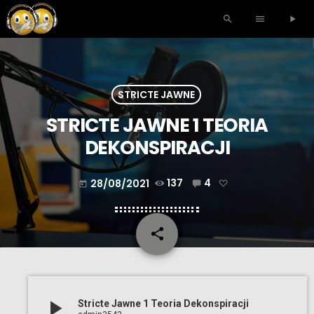
search
menu
play_arrow
STRICTE JAWNE
STRICTE JAWNE 1 TEORIA
DEKONSPIRACJI
28/08/2021
137
4
today
share
email
play_arrow
Stricte Jawne 1 Teoria Dekonspiracji