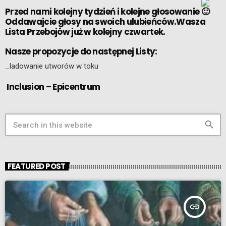
Przed nami kolejny tydzień i kolejne głosowanie
Oddawajcie głosy na swoich ulubieńców.Wasza
Lista Przebojów już w kolejny czwartek.
Nasze propozycje do następnej Listy:
…ladowanie utworów w toku
Inclusion – Epicentrum
search
FEATURED POST
insert_link