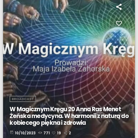
BROADCAST
W Magicznym Kręgu 20 Anna Ras Menet
Żeńska medycyna. W harmonii z naturą do
kobiecego piękna i zdrowia
today
10/10/2023
771
19
2