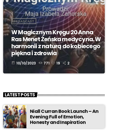
BROADCAST
W Magicznym Kręgu 20 Anna
Ras Menet Żeńska medycyna. W
harmonii z naturą do kobiecego
piękna i zdrowia
10/10/2023
771
19
2
today
LATEST POSTS
Niall Curran Book Launch – An
Evening Full of Emotion,
Honesty and Inspiration