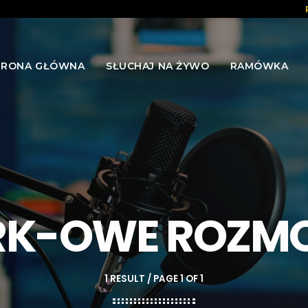
TRONA GŁÓWNA
SŁUCHAJ NA ŻYWO
RAMÓWKA
RK-OWE ROZM
1 RESULT / PAGE 1 OF 1