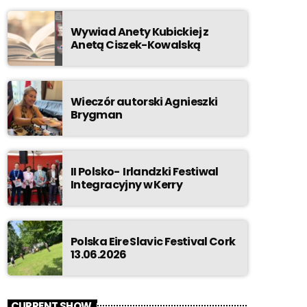
Wywiad Anety Kubickiej z
Anetą Ciszek-Kowalską
Wieczór autorski Agnieszki
Brygman
II Polsko- Irlandzki Festiwal
Integracyjny w Kerry
Polska Eire Slavic Festival Cork
13.06.2026
CURRENT SHOW