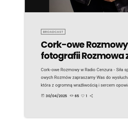
BROADCAST
Cork-owe Rozmowy –
fotografii Rozmowa 
Cork-owe Rozmowy w Radio Cenzura - Siła sp
owych Rozmów zapraszamy Was do wysłuchani
która z ogromną wrażliwością i sercem opowia
“robi zdjęcia”, ona tworzy przestrzeń, w któr
30/04/2025
65
1
today
zobaczyć siebie z zupełnie nowej perspektywy
są pełne światła, […]