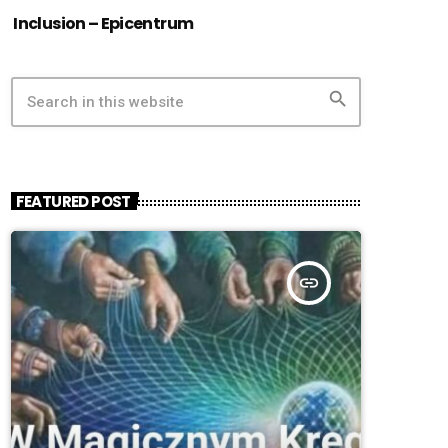
Inclusion – Epicentrum
search
FEATURED POST
insert_link