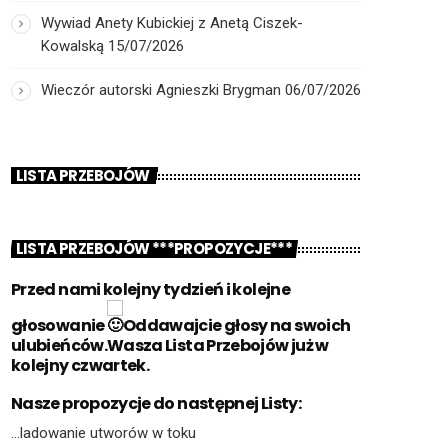
Wywiad Anety Kubickiej z Anetą Ciszek-
Kowalską
15/07/2026
Wieczór autorski Agnieszki Brygman
06/07/2026
LISTA PRZEBOJÓW
LISTA PRZEBOJÓW ***PROPOZYCJE***
Przed nami kolejny tydzień i kolejne
głosowanie
Oddawajcie głosy na swoich
ulubieńców.Wasza Lista Przebojów już w
kolejny czwartek.
Nasze propozycje do następnej Listy:
…ladowanie utworów w toku