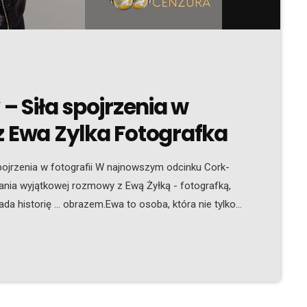
 Siła spojrzenia w
z Ewa Zylka Fotografka
ojrzenia w fotografii W najnowszym odcinku Cork-
a wyjątkowej rozmowy z Ewą Żyłką - fotografką,
da historię … obrazem.Ewa to osoba, która nie tylko
ej człowiek może się otworzyć, poczuć bezpiecznie i
. Fotografka, artystka, empatyczna dusza. Jej prace