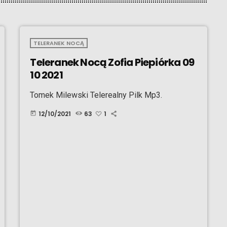
TELERANEK NOCĄ
Teleranek Nocą Zofia Piepiórka 09
10 2021
Tomek Milewski Telerealny Pilk Mp3.
12/10/2021
63
1
today