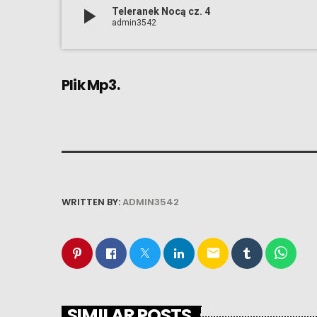
play_arrow
Teleranek Nocą cz. 4
admin3542
Plik Mp3.
WRITTEN BY:
ADMIN3542
email
SIMILAR POSTS