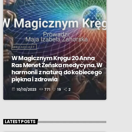
BROADCAST
W Magicznym Kręgu 20 Anna
Ras Menet Żeńska medycyna. W
harmonii z naturą do kobiecego
piękna i zdrowia
10/10/2023
771
19
2
today
LATEST POSTS