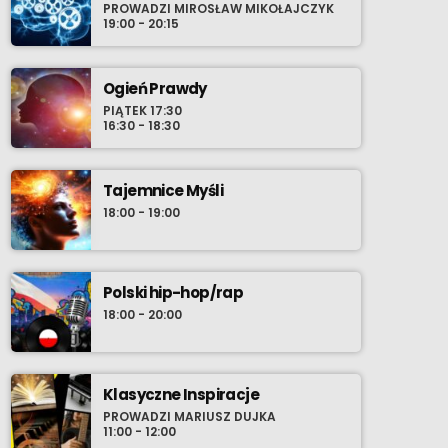
PROWADZI MIROSŁAW MIKOŁAJCZYK
muzycznych. Stamtąd rzeką bardziej
19:00 - 20:15
świadomych wyborów wieku młodzieńczego,
wprost do oceanu współczesności gdzie
szanse wyłowienia najnowszego, osobistego
Ogień Prawdy
przeboju zdają się być nieskończone. Nie
PIĄTEK 17:30
16:30 - 18:30
chowaj zatem w środowy wieczór swoich
przyborów do relaksu i ustaw radio-komputer
na Radio Cenzura o 21:30 polskiego czasu.
Tajemnice Myśli
18:00 - 19:00
Polski hip-hop/rap
18:00 - 20:00
Klasyczne Inspiracje
PROWADZI MARIUSZ DUJKA
11:00 - 12:00