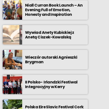
Niall Curran Book Launch – An
Evening Full of Emotion,
Honesty and Inspiration
Wywiad Anety Kubickiej z
Anetą Ciszek-Kowalską
Wieczór autorski Agnieszki
Brygman
II Polsko- Irlandzki Festiwal
Integracyjny w Kerry
Polska Eire Slavic Festival Cork