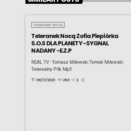
TELERANEK NOCĄ
Teleranek Nocą Zofia Piepiórka
S.O.S DLA PLANETY -SYGNAL
NADANY -E.Z.P
REAL TV -Tomasz Milewski Tomek Milewski
Telerealny Pilk Mp3.
09/11/2021
250
2
today