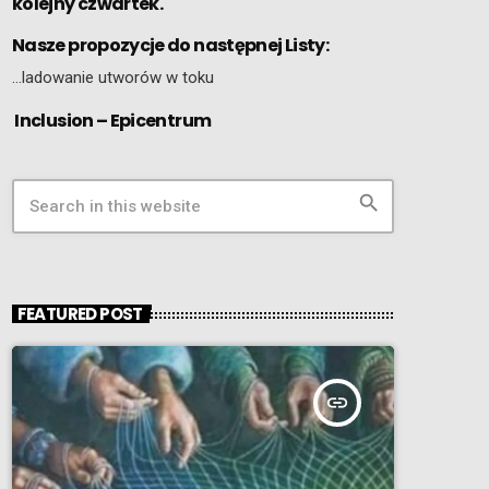
kolejny czwartek.
Nasze propozycje do następnej Listy:
…ladowanie utworów w toku
Inclusion – Epicentrum
search
FEATURED POST
insert_link