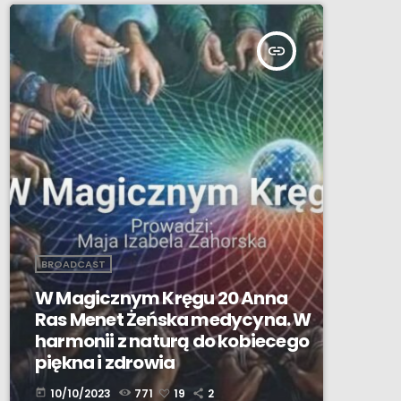
insert_link
BROADCAST
W Magicznym Kręgu 20 Anna
Ras Menet Żeńska medycyna. W
harmonii z naturą do kobiecego
piękna i zdrowia
10/10/2023
771
19
2
today