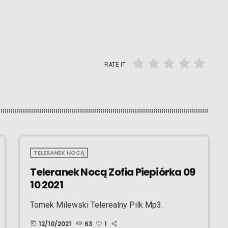
RATE IT
TELERANEK NOCĄ
Teleranek Nocą Zofia Piepiórka 09
10 2021
Tomek Milewski Telerealny Pilk Mp3.
12/10/2021
63
1
today