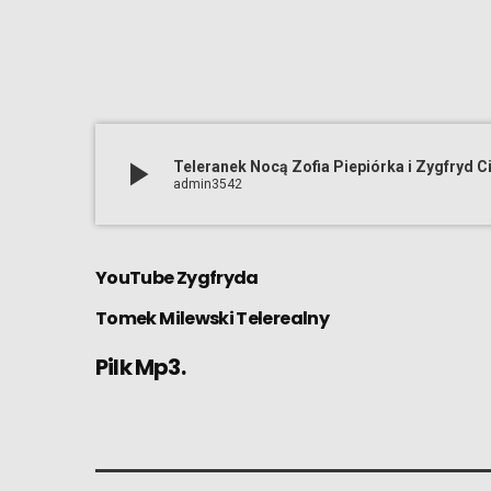
play_arrow
Teleranek Nocą Zofia Piepiórka i Zygfryd C
admin3542
YouTube
Zygfryda
Tomek Milewski Telerealny
Pilk Mp3.