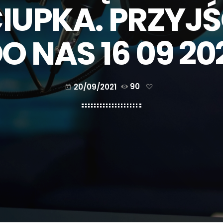
IUPKA. PRZYJŚ
O NAS 16 09 20
20/09/2021
90
today