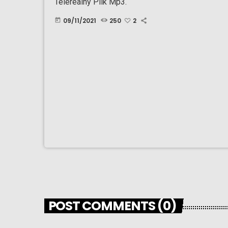
Telerealny Pilk Mp3.
09/11/2021
250
2
today
POST COMMENTS (0)