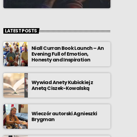
LATEST POSTS
Niall Curran Book Launch – An
Evening Full of Emotion,
Honesty and Inspiration
Wywiad Anety Kubickiej z
Anetą Ciszek-Kowalską
Wieczór autorski Agnieszki
Brygman