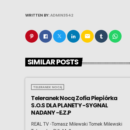
WRITTEN BY:
ADMIN3542
email
SIMILAR POSTS
TELERANEK NOCĄ
Teleranek Nocą Zofia Piepiórka
S.O.S DLA PLANETY -SYGNAL
NADANY -E.Z.P
REAL TV -Tomasz Milewski Tomek Milewski