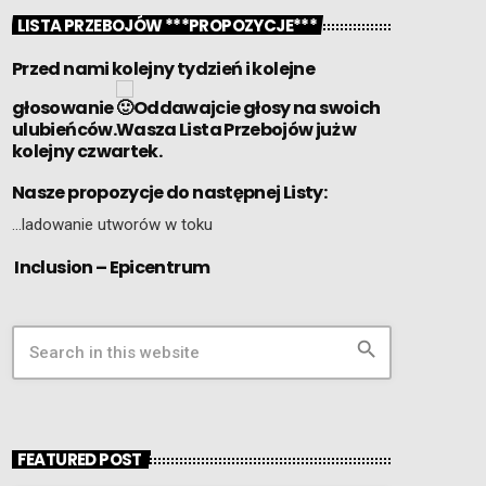
LISTA PRZEBOJÓW ***PROPOZYCJE***
Przed nami kolejny tydzień i kolejne
głosowanie
Oddawajcie głosy na swoich
ulubieńców.Wasza Lista Przebojów już w
kolejny czwartek.
Nasze propozycje do następnej Listy:
…ladowanie utworów w toku
Inclusion – Epicentrum
search
FEATURED POST