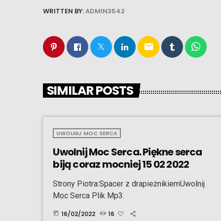
WRITTEN BY:
ADMIN3542
email
SIMILAR POSTS
UWOLNIJ MOC SERCA
Uwolnij Moc Serca. Piękne serca
biją coraz mocniej 15 02 2022
Strony Piotra:Spacer z drapieżnikiemUwolnij
Moc Serca Plik Mp3.
16/02/2022
16
today