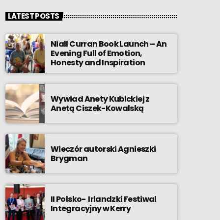
LATEST POSTS
Niall Curran Book Launch – An
Evening Full of Emotion,
Honesty and Inspiration
Wywiad Anety Kubickiej z
Anetą Ciszek-Kowalską
Wieczór autorski Agnieszki
Brygman
II Polsko- Irlandzki Festiwal
Integracyjny w Kerry