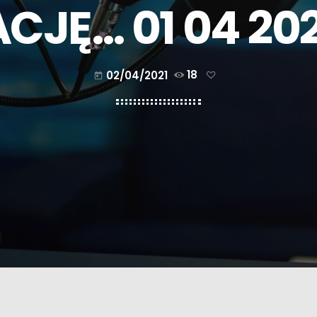
CJĘ… 01 04 20
02/04/2021
18
today