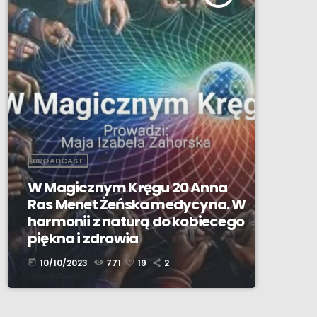
BROADCAST
W Magicznym Kręgu 20 Anna
Ras Menet Żeńska medycyna. W
harmonii z naturą do kobiecego
piękna i zdrowia
10/10/2023
771
19
2
today