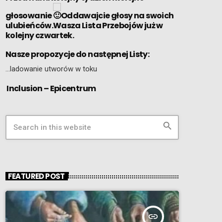
głosowanie
Oddawajcie głosy na swoich
ulubieńców.Wasza Lista Przebojów już w
kolejny czwartek.
Nasze propozycje do następnej Listy:
…ladowanie utworów w toku
Inclusion – Epicentrum
search
FEATURED POST
insert_link