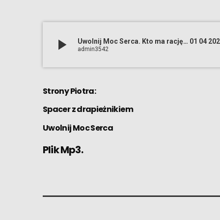
play_arrow
Uwolnij Moc Serca. Kto ma rację… 01 04 20
admin3542
Strony Piotra:
Spacer z drapieżnikiem
Uwolnij Moc Serca
Plik Mp3.