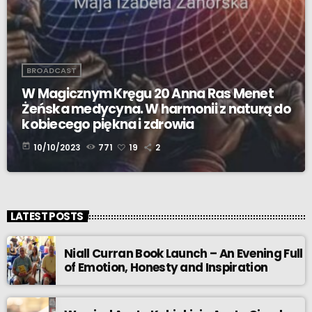
BROADCAST
W Magicznym Kręgu 20 Anna Ras Menet
Żeńska medycyna. W harmonii z naturą do
kobiecego piękna i zdrowia
today
10/10/2023
771
19
2
LATEST POSTS
Niall Curran Book Launch – An Evening Full
of Emotion, Honesty and Inspiration