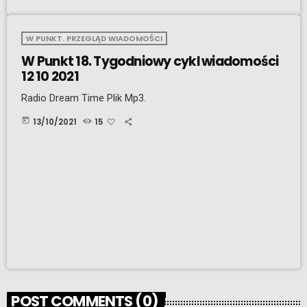
W PUNKT. PRZEGLĄD WIADOMOŚCI
W Punkt 18. Tygodniowy cykl wiadomości
12 10 2021
Radio Dream Time Plik Mp3.
today
13/10/2021
15
POST COMMENTS (0)