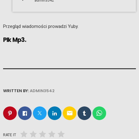
admin3542
Przegląd wiadomości prowadzi Yuby.
Plk Mp3.
WRITTEN BY:
ADMIN3542
email
RATE IT