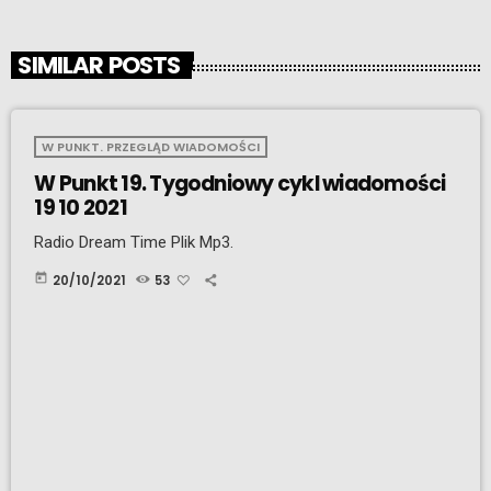
SIMILAR POSTS
W PUNKT. PRZEGLĄD WIADOMOŚCI
W Punkt 19. Tygodniowy cykl wiadomości
19 10 2021
Radio Dream Time Plik Mp3.
today
20/10/2021
53