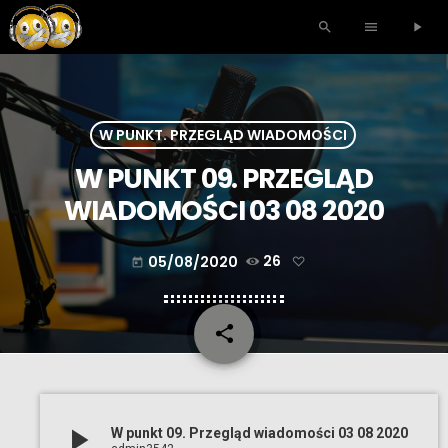
search
menu
play_arrow
W PUNKT. PRZEGLĄD WIADOMOŚCI
W PUNKT 09. PRZEGLĄD
WIADOMOŚCI 03 08 2020
05/08/2020
26
today
share
email
play_arrow
W punkt 09. Przegląd wiadomości 03 08 2020