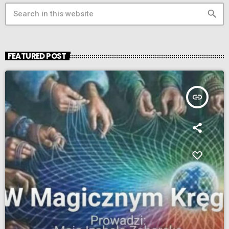
search
FEATURED POST
insert_link