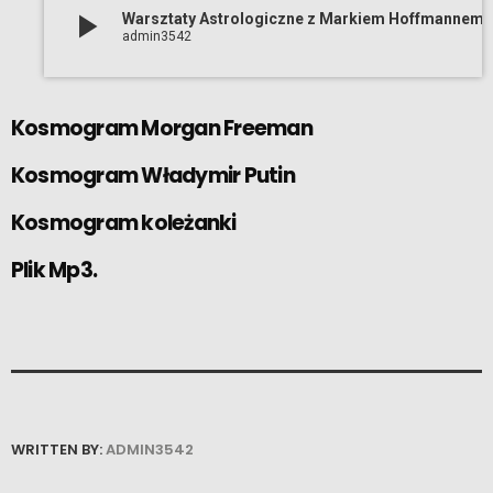
play_arrow
Warsztaty Astrologiczne z Mark
admin3542
Kosmogram Morgan Freeman
Kosmogram Władymir Putin
Kosmogram koleżanki
Plik Mp3.
WRITTEN BY:
ADMIN3542