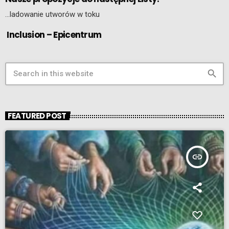
…ladowanie utworów w toku
Inclusion – Epicentrum
search
FEATURED POST
insert_link