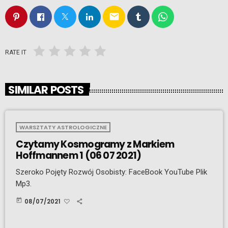
email
RATE IT
SIMILAR POSTS
WARSZTATY ASTROLOGICZNE
Czytamy Kosmogramy z Markiem
Hoffmannem 1 (06 07 2021)
Szeroko Pojęty Rozwój Osobisty: FaceBook YouTube Plik
Mp3.
today
08/07/2021