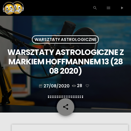
search
menu
play_arrow
WARSZTATY ASTROLOGICZNE
WARSZTATY ASTROLOGICZNE Z
MARKIEM HOFFMANNEM 13 (28
08 2020)
27/08/2020
28
today
share
email