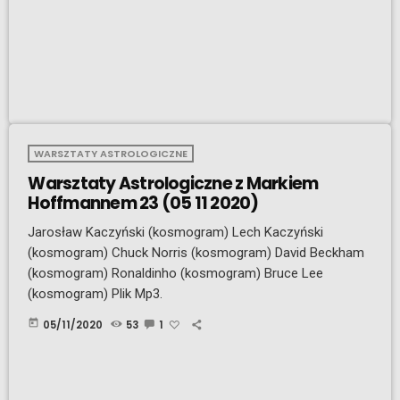
WARSZTATY ASTROLOGICZNE
Warsztaty Astrologiczne z Markiem
Hoffmannem 23 (05 11 2020)
Jarosław Kaczyński (kosmogram) Lech Kaczyński
(kosmogram) Chuck Norris (kosmogram) David Beckham
(kosmogram) Ronaldinho (kosmogram) Bruce Lee
(kosmogram) Plik Mp3.
today
05/11/2020
53
1