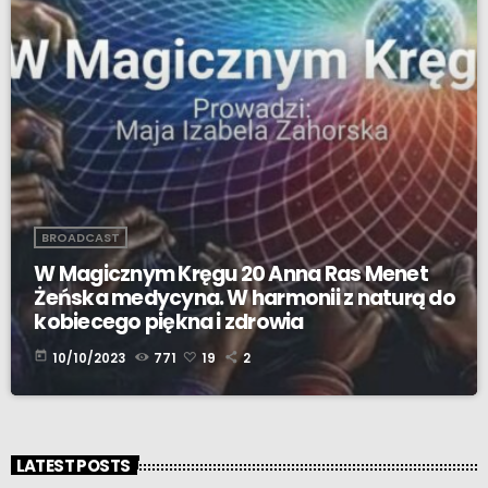
BROADCAST
W Magicznym Kręgu 20 Anna Ras Menet
Żeńska medycyna. W harmonii z naturą do
kobiecego piękna i zdrowia
today
10/10/2023
771
19
2
LATEST POSTS