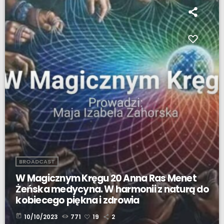
BROADCAST
W Magicznym Kręgu 20 Anna Ras Menet
Żeńska medycyna. W harmonii z naturą do
kobiecego piękna i zdrowia
today
10/10/2023
771
19
2