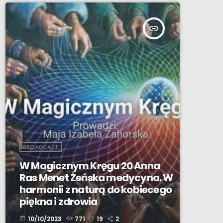
insert_link
BROADCAST
W Magicznym Kręgu 20 Anna
Ras Menet Żeńska medycyna. W
harmonii z naturą do kobiecego
piękna i zdrowia
10/10/2023
771
19
2
today