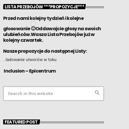
LISTA PRZEBOJÓW ***PROPOZYCJE***
Przed nami kolejny tydzień i kolejne
głosowanie
Oddawajcie głosy na swoich
ulubieńców.Wasza Lista Przebojów już w
kolejny czwartek.
Nasze propozycje do następnej Listy:
…ladowanie utworów w toku
Inclusion – Epicentrum
search
FEATURED POST