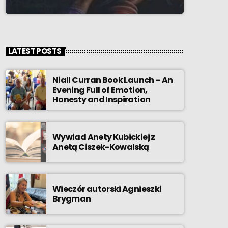
LATEST POSTS
Niall Curran Book Launch – An
Evening Full of Emotion,
Honesty and Inspiration
Wywiad Anety Kubickiej z
Anetą Ciszek-Kowalską
Wieczór autorski Agnieszki
Brygman