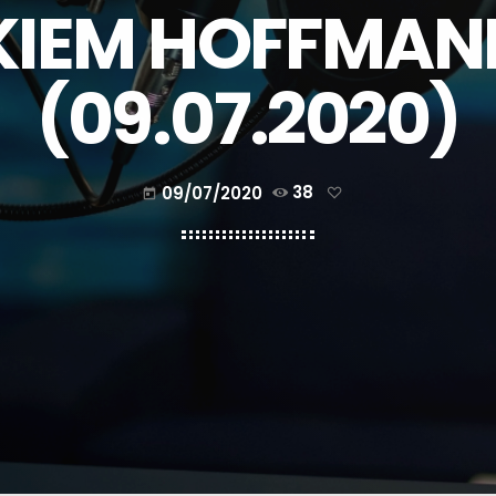
IEM HOFFMAN
(09.07.2020)
09/07/2020
38
today