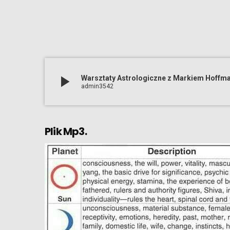
play_arrow
Warsztaty Astrologiczne z Markiem Hoffma
admin3542
Plik Mp3.