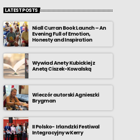
LATEST POSTS
Niall Curran Book Launch – An
Evening Full of Emotion,
Honesty and Inspiration
Wywiad Anety Kubickiej z
Anetą Ciszek-Kowalską
Wieczór autorski Agnieszki
Brygman
II Polsko- Irlandzki Festiwal
Integracyjny w Kerry