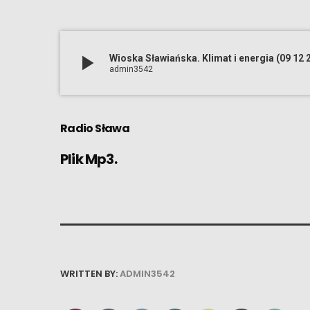
play_arrow
Wioska Sławiańska. Klimat i energia (09 12 
admin3542
Radio Sława
Plik Mp3.
WRITTEN BY:
ADMIN3542