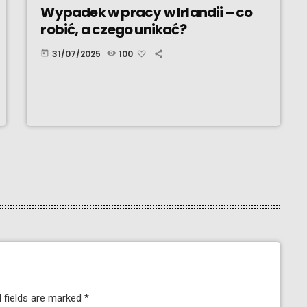
Wypadek w pracy w Irlandii – co
robić, a czego unikać?
31/07/2025
100
today
 fields are marked *