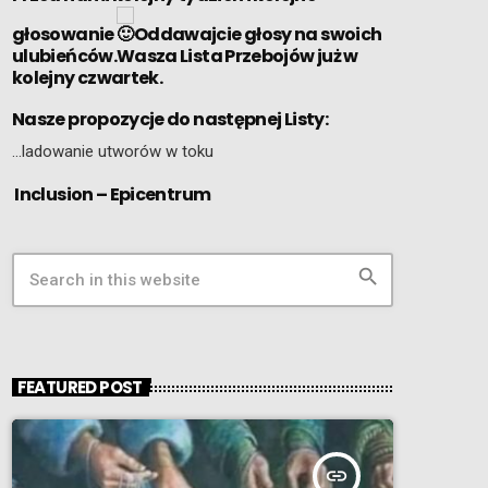
głosowanie
Oddawajcie głosy na swoich
ulubieńców.Wasza Lista Przebojów już w
kolejny czwartek.
Nasze propozycje do następnej Listy:
…ladowanie utworów w toku
Inclusion – Epicentrum
search
FEATURED POST
insert_link