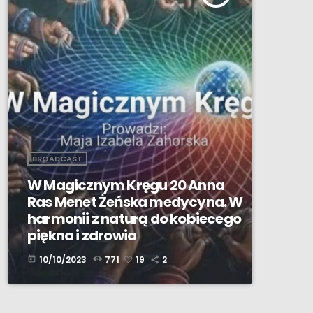
BROADCAST
W Magicznym Kręgu 20 Anna
Ras Menet Żeńska medycyna. W
harmonii z naturą do kobiecego
piękna i zdrowia
10/10/2023
771
19
2
today