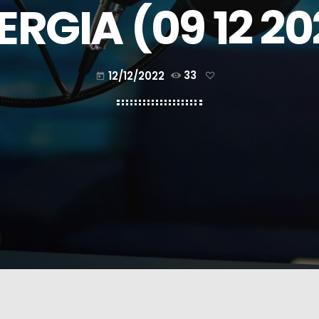
ERGIA (09 12 20
12/12/2022
33
today