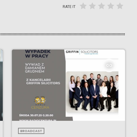
RATE IT
insert_link
BROADCAST