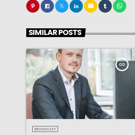
email
SIMILAR POSTS
insert_link
BROADCAST