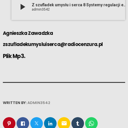
play_arrow
Z szufladek umysłu i serca 8 Systemy regulacji emocji (04 07 2023)
admin3542
Agnieszka Zawadzka
zszufladekumysluiserca@radiocenzura.pl
Plik Mp3.
WRITTEN BY:
ADMIN3542
email