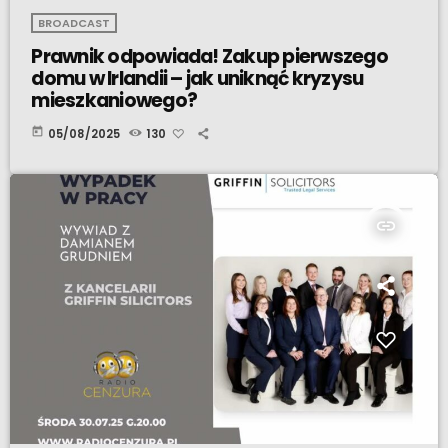
BROADCAST
Prawnik odpowiada! Zakup pierwszego
domu w Irlandii – jak uniknąć kryzysu
mieszkaniowego?
today
05/08/2025
130
insert_link