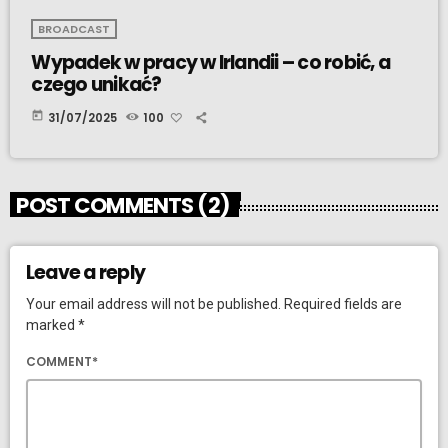
BROADCAST
Wypadek w pracy w Irlandii – co robić, a
czego unikać?
today
31/07/2025
100
POST COMMENTS (2)
Leave a reply
Your email address will not be published. Required fields are
marked *
COMMENT*