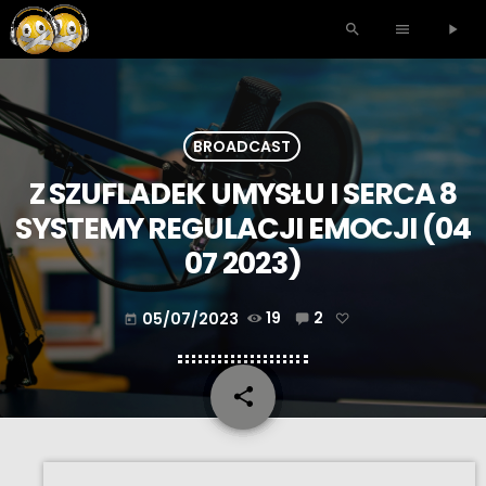
search
menu
play_arrow
BROADCAST
Z SZUFLADEK UMYSŁU I SERCA 8
SYSTEMY REGULACJI EMOCJI (04
07 2023)
05/07/2023
19
2
today
share
email