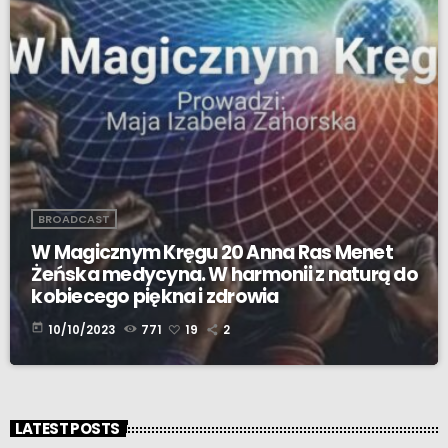
BROADCAST
W Magicznym Kręgu 20 Anna Ras Menet
Żeńska medycyna. W harmonii z naturą do
kobiecego piękna i zdrowia
today
10/10/2023
771
19
2
LATEST POSTS