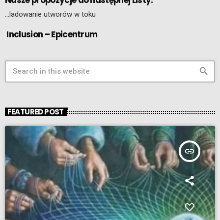
…ladowanie utworów w toku
Inclusion – Epicentrum
search
FEATURED POST
insert_link