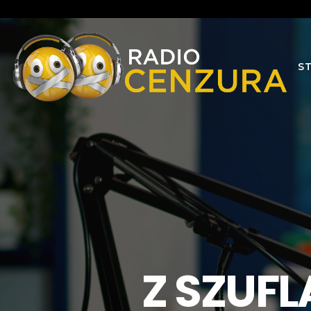
S
Z SZUFL