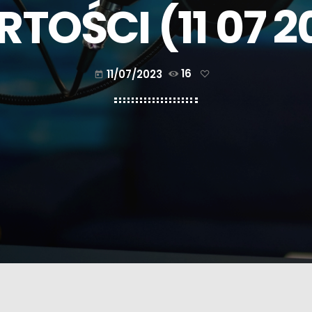
TOŚCI (11 07 2
11/07/2023
16
today