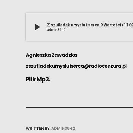
play_arrow
Z szufladek umysłu i serca 9 Wartości (11 0
admin3542
Agnieszka Zawadzka
zszufladekumysluiserca@radiocenzura.pl
Plik Mp3.
WRITTEN BY:
ADMIN3542