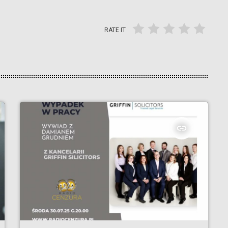
RATE IT
insert_link