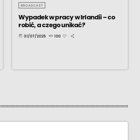
BROADCAST
Wypadek w pracy w Irlandii – co
robić, a czego unikać?
31/07/2025
100
today