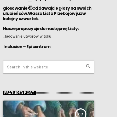
głosowanie
Oddawajcie głosy na swoich
ulubieńców.Wasza Lista Przebojów już w
kolejny czwartek.
Nasze propozycje do następnej Listy:
…ladowanie utworów w toku
Inclusion – Epicentrum
search
FEATURED POST
insert_link