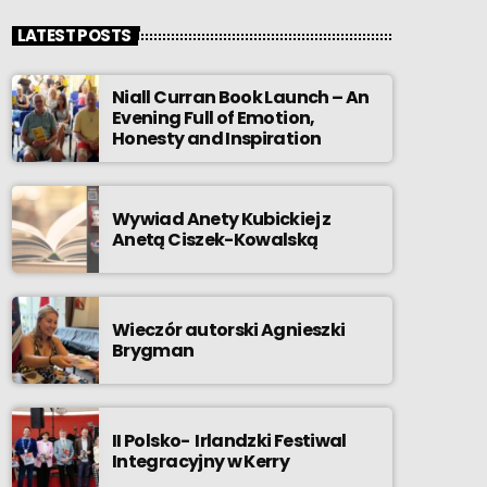
LATEST POSTS
Niall Curran Book Launch – An
Evening Full of Emotion,
Honesty and Inspiration
Wywiad Anety Kubickiej z
Anetą Ciszek-Kowalską
Wieczór autorski Agnieszki
Brygman
II Polsko- Irlandzki Festiwal
Integracyjny w Kerry