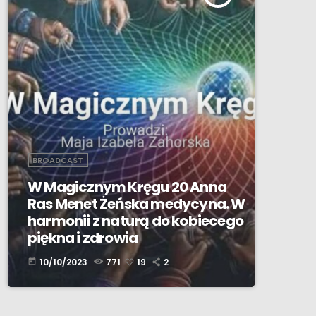
BROADCAST
W Magicznym Kręgu 20 Anna
Ras Menet Żeńska medycyna. W
harmonii z naturą do kobiecego
piękna i zdrowia
10/10/2023
771
19
2
today