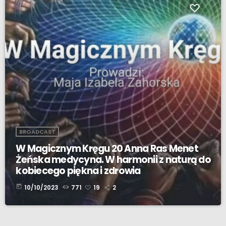
BROADCAST
W Magicznym Kręgu 20 Anna Ras Menet
Żeńska medycyna. W harmonii z naturą do
kobiecego piękna i zdrowia
today
10/10/2023
771
19
2