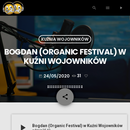
search
menu
play_arrow
KUŹNIA WOJOWNIKÓW
BOGDAN (ORGANIC FESTIVAL) W
KUŹNI WOJOWNIKÓW
24/05/2020
31
today
share
email
play_arrow
Bogdan (Organic Festival) w Kuźni Wojowników