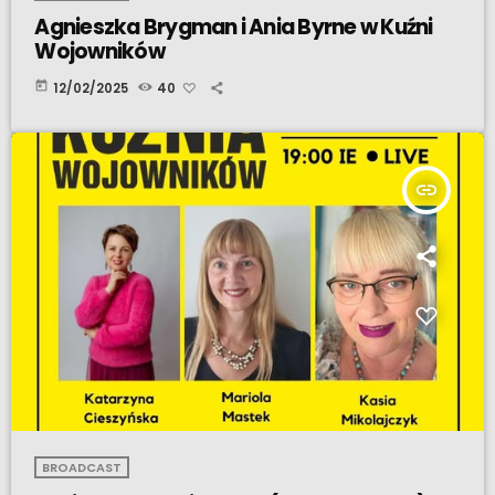
Agnieszka Brygman i Ania Byrne w Kuźni
Wojowników
today
12/02/2025
40
insert_link
BROADCAST