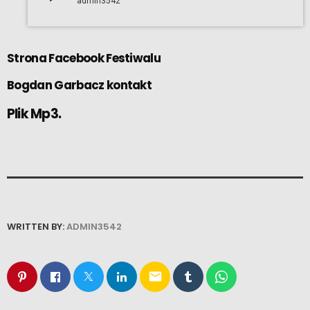
admin3542
Strona Facebook Festiwalu
Bogdan Garbacz kontakt
Plik Mp3.
WRITTEN BY:
ADMIN3542
email