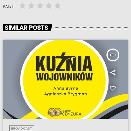
RATE IT
SIMILAR POSTS
insert_link
BROADCAST