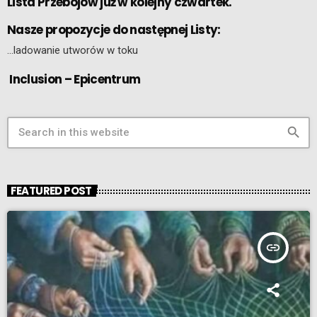
Lista Przebojów już w kolejny czwartek.
Nasze propozycje do następnej Listy:
…ladowanie utworów w toku
Inclusion – Epicentrum
search
FEATURED POST
insert_link