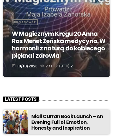
BROADCAST
W Magicznym Kręgu 20 Anna
Ras Menet Żeńska medycyna. W
harmonii z naturą do kobiecego
piękna i zdrowia
10/10/2023
771
19
2
today
LATEST POSTS
Niall Curran Book Launch – An
Evening Full of Emotion,
Honesty and Inspiration