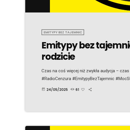
EMITYPY BEZ TAJEMNIC
Emitypy bez tajemn
rodzicie
Czas na coś więcej niż zwykła audycja – czas
#RadioCenzura #EmitypyBezTajemnic #MocS
24/05/2025
61
today