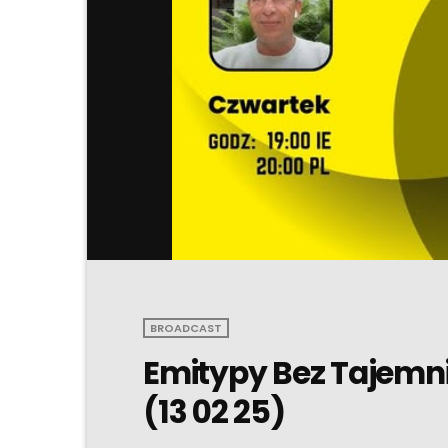
BROADCAST
Emitypy Bez Tajemni
(13 02 25)