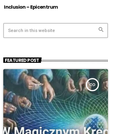
Inclusion – Epicentrum
search
FEATURED POST
insert_link