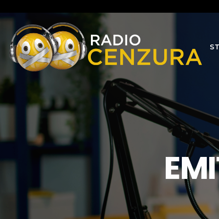
S
EMI