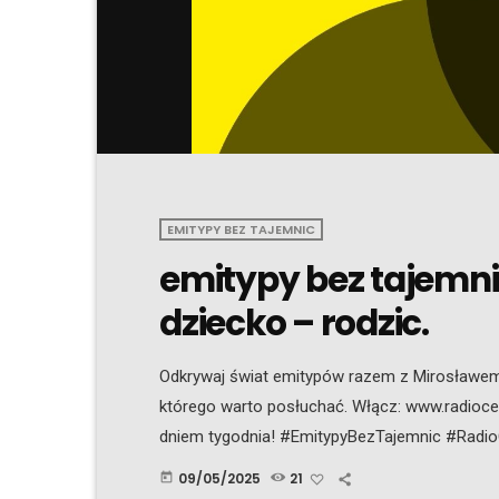
EMITYPY BEZ TAJEMNIC
emitypy bez tajemni
dziecko – rodzic.
Odkrywaj świat emitypów razem z Mirosławem 
którego warto posłuchać. Włącz: www.radioce
dniem tygodnia! #EmitypyBezTajemnic #Radi
#CzwartkiZMirosławem #Emitypy Emitype Mir
09/05/2025
21
today