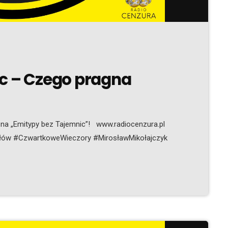
ic – Czego pragna
 na „Emitypy bez Tajemnic”! www.radiocenzura.pl
łów #CzwartkoweWieczory #MirosławMikołajczyk