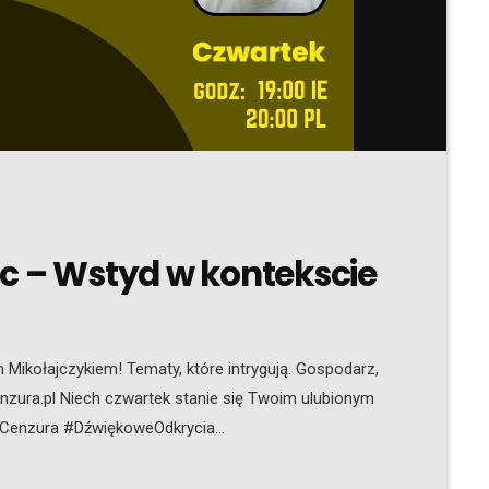
c – Wstyd w kontekscie
Mikołajczykiem! Tematy, które intrygują. Gospodarz,
nzura.pl Niech czwartek stanie się Twoim ulubionym
oCenzura #DźwiękoweOdkrycia
osław Mikołajczyk