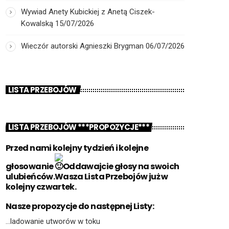
Wywiad Anety Kubickiej z Anetą Ciszek-
Kowalską
15/07/2026
Wieczór autorski Agnieszki Brygman
06/07/2026
LISTA PRZEBOJÓW
LISTA PRZEBOJÓW ***PROPOZYCJE***
Przed nami kolejny tydzień i kolejne
głosowanie
Oddawajcie głosy na swoich
ulubieńców.Wasza Lista Przebojów już w
kolejny czwartek.
Nasze propozycje do następnej Listy:
…ladowanie utworów w toku