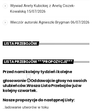
Wywiad Anety Kubickiej z Anetą Ciszek-
Kowalską
15/07/2026
Wieczór autorski Agnieszki Brygman
06/07/2026
LISTA PRZEBOJÓW
LISTA PRZEBOJÓW ***PROPOZYCJE***
Przed nami kolejny tydzień i kolejne
głosowanie
Oddawajcie głosy na swoich
ulubieńców.Wasza Lista Przebojów już w
kolejny czwartek.
Nasze propozycje do następnej Listy:
…ladowanie utworów w toku