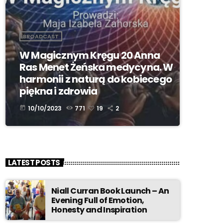
BROADCAST
W Magicznym Kręgu 20 Anna
Ras Menet Żeńska medycyna. W
harmonii z naturą do kobiecego
piękna i zdrowia
10/10/2023
771
19
2
today
LATEST POSTS
Niall Curran Book Launch – An
Evening Full of Emotion,
Honesty and Inspiration