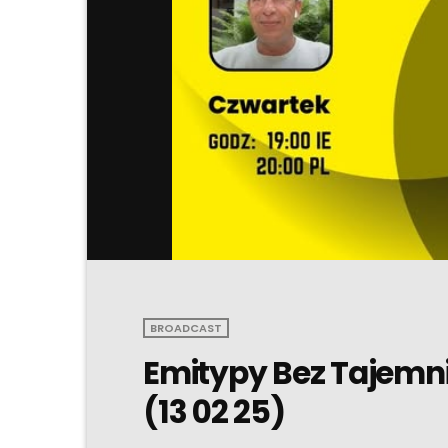
BROADCAST
Emitypy Bez Tajemni
(13 02 25)