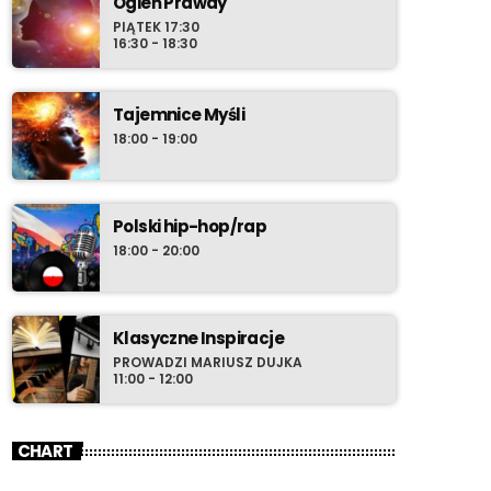
Ogień Prawdy
przeboju zdają się być nieskończone. Nie
PIĄTEK 17:30
16:30 - 18:30
chowaj zatem w środowy wieczór swoich
przyborów do relaksu i ustaw radio-komputer
na Radio Cenzura o 21:30 polskiego czasu.
Tajemnice Myśli
18:00 - 19:00
Polski hip-hop/rap
18:00 - 20:00
Klasyczne Inspiracje
PROWADZI MARIUSZ DUJKA
11:00 - 12:00
CHART