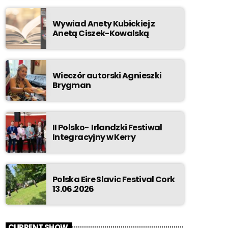
Wywiad Anety Kubickiej z
Anetą Ciszek-Kowalską
Wieczór autorski Agnieszki
Brygman
II Polsko- Irlandzki Festiwal
Integracyjny w Kerry
Polska Eire Slavic Festival Cork
13.06.2026
CURRENT SHOW