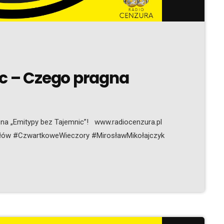
ic – Czego pragna
 na „Emitypy bez Tajemnic”! www.radiocenzura.pl
łów #CzwartkoweWieczory #MirosławMikołajczyk