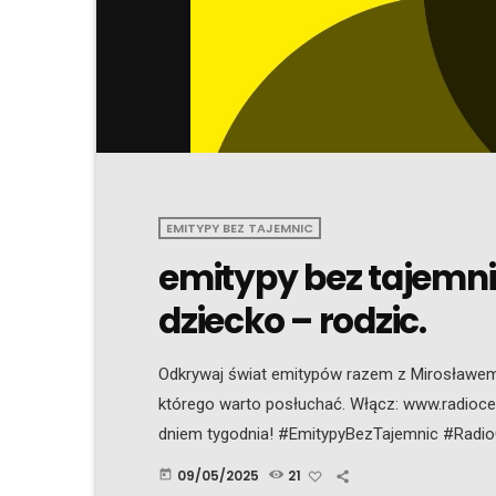
EMITYPY BEZ TAJEMNIC
emitypy bez tajemni
dziecko – rodzic.
Odkrywaj świat emitypów razem z Mirosławem 
którego warto posłuchać. Włącz: www.radioce
dniem tygodnia! #EmitypyBezTajemnic #Radi
#CzwartkiZMirosławem #Emitypy Emitype Mir
09/05/2025
21
today