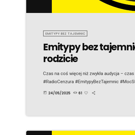
EMITYPY BEZ TAJEMNIC
Emitypy bez tajemn
rodzicie
Czas na coś więcej niż zwykła audycja – czas
#RadioCenzura #EmitypyBezTajemnic #MocS
24/05/2025
61
today