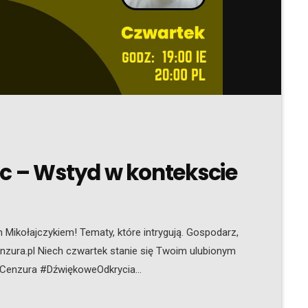
c – Wstyd w kontekscie
Mikołajczykiem! Tematy, które intrygują. Gospodarz,
nzura.pl Niech czwartek stanie się Twoim ulubionym
oCenzura #DźwiękoweOdkrycia
osław Mikołajczyk