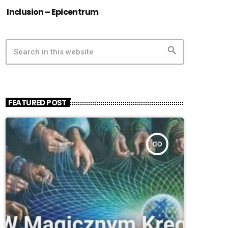
Inclusion – Epicentrum
search
FEATURED POST
insert_link