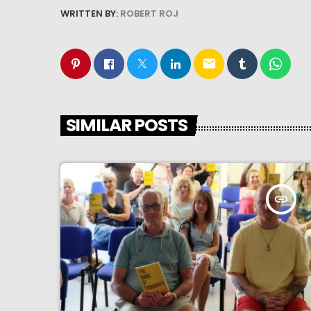
WRITTEN BY:
ROBERT ROJ
email
SIMILAR POSTS
insert_link