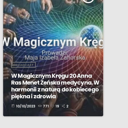
BROADCAST
W Magicznym Kręgu 20 Anna
Ras Menet Żeńska medycyna. W
harmonii z naturą do kobiecego
piękna i zdrowia
10/10/2023
771
19
2
today