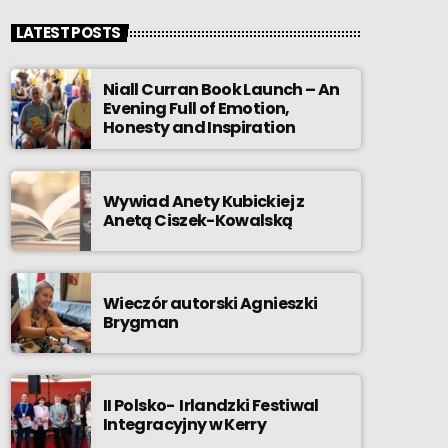
LATEST POSTS
Niall Curran Book Launch – An
Evening Full of Emotion,
Honesty and Inspiration
Wywiad Anety Kubickiej z
Anetą Ciszek-Kowalską
Wieczór autorski Agnieszki
Brygman
II Polsko- Irlandzki Festiwal
Integracyjny w Kerry