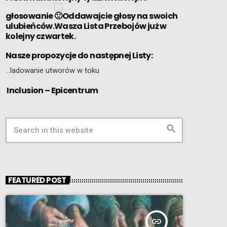
głosowanie
Oddawajcie głosy na swoich
ulubieńców.Wasza Lista Przebojów już w
kolejny czwartek.
Nasze propozycje do następnej Listy:
…ladowanie utworów w toku
Inclusion – Epicentrum
search
FEATURED POST
insert_link