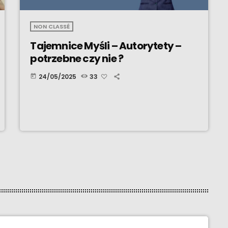
NON CLASSÉ
Tajemnice Myśli – Autorytety –
potrzebne czy nie ?
24/05/2025
33
today