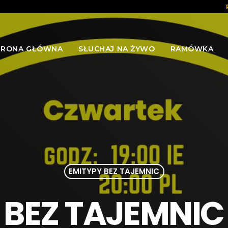
TRONA GŁÓWNA
SŁUCHAJ NA ŻYWO
RAMÓWKA
EMITYPY BEZ TAJEMNIC
 BEZ TAJEMNIC