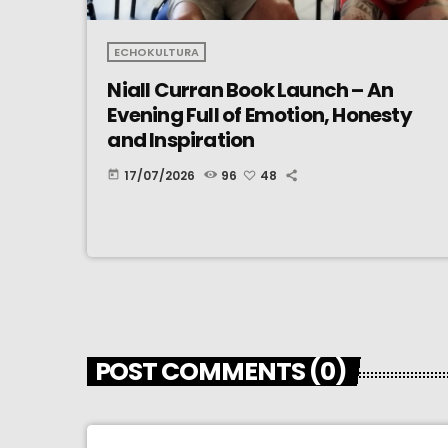
ECHOKULTURA
Niall Curran Book Launch – An
Evening Full of Emotion, Honesty
and Inspiration
17/07/2026
96
48
today
POST COMMENTS (0)