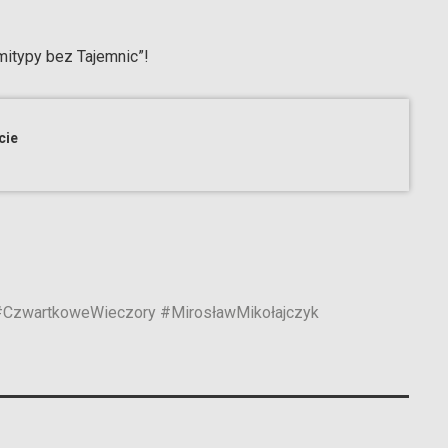
mitypy bez Tajemnic”!
cie
#CzwartkoweWieczory
#MirosławMikołajczyk