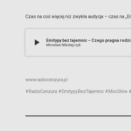
Czas na coś więcej niż zwykła audycja – czas na „E
play_arrow
Emitypy bez tajemnic – Czego pragna rodzi
Mirosław Mikołajczyk
www.radiocenzura.pl
#RadioCenzura
#EmitypyBezTajemnic
#MocSłów