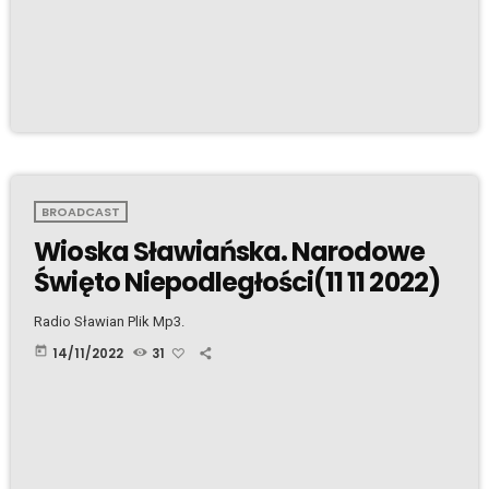
BROADCAST
Wioska Sławiańska. Narodowe
Święto Niepodległości(11 11 2022)
Radio Sławian Plik Mp3.
today
14/11/2022
31