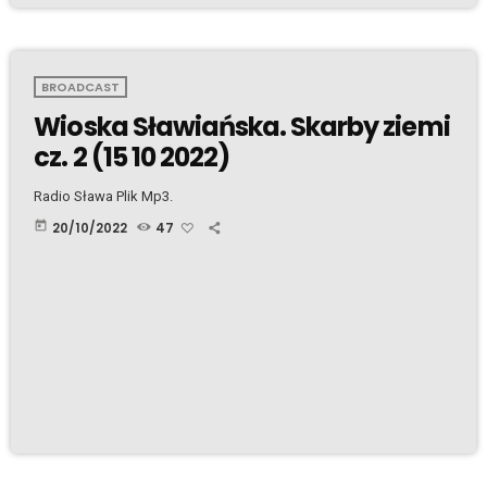
BROADCAST
Wioska Sławiańska. Skarby ziemi
cz. 2 (15 10 2022)
Radio Sława Plik Mp3.
today
20/10/2022
47