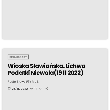
BROADCAST
Wioska Sławiańska. Lichwa
Podatki Niewola(19 11 2022)
Radio Sława Plik Mp3.
today
25/11/2022
14