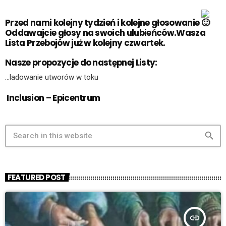
Przed nami kolejny tydzień i kolejne głosowanie
Oddawajcie głosy na swoich ulubieńców.Wasza
Lista Przebojów już w kolejny czwartek.
Nasze propozycje do następnej Listy:
…ladowanie utworów w toku
Inclusion – Epicentrum
search
FEATURED POST
insert_link