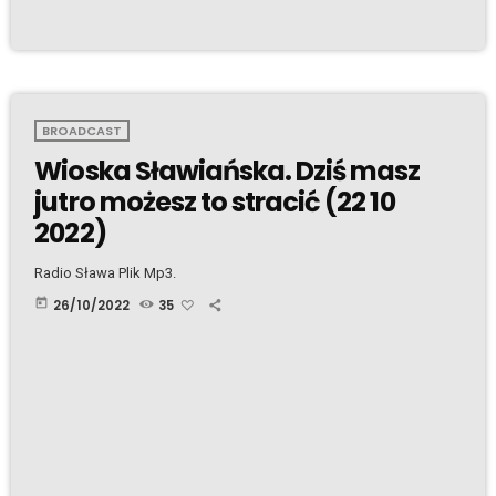
BROADCAST
Wioska Sławiańska. Dziś masz
jutro możesz to stracić (22 10
2022)
Radio Sława Plik Mp3.
today
26/10/2022
35