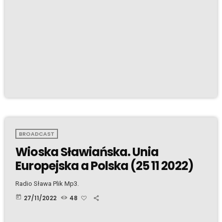
BROADCAST
Wioska Sławiańska. Unia
Europejska a Polska (25 11 2022)
Radio Sława Plik Mp3.
today
27/11/2022
48