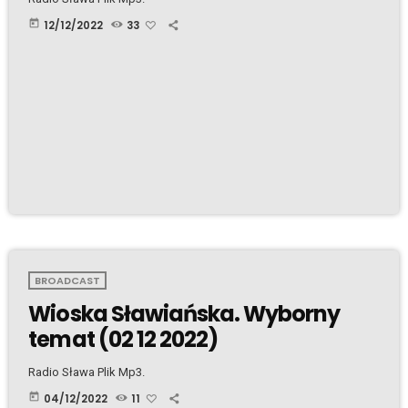
today
12/12/2022
33
BROADCAST
Wioska Sławiańska. Wyborny
temat (02 12 2022)
Radio Sława Plik Mp3.
today
04/12/2022
11