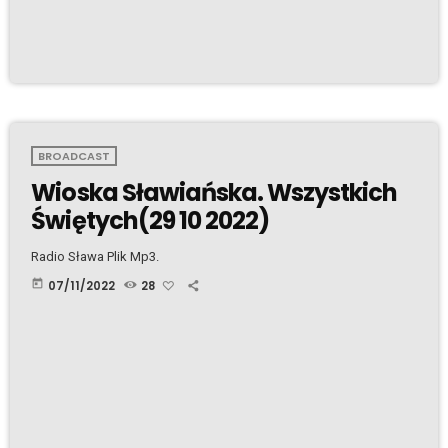
BROADCAST
Wioska Sławiańska. Wszystkich
Świętych(29 10 2022)
Radio Sława Plik Mp3.
today
07/11/2022
28