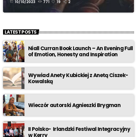
today
10/10/2023
771
19
2
LATEST POSTS
Niall Curran Book Launch – An Evening Full
of Emotion, Honesty and Inspiration
Wywiad Anety Kubickiej z Anetą Ciszek-
Kowalską
Wieczór autorski Agnieszki Brygman
II Polsko- Irlandzki Festiwal Integracyjny
w Kerry