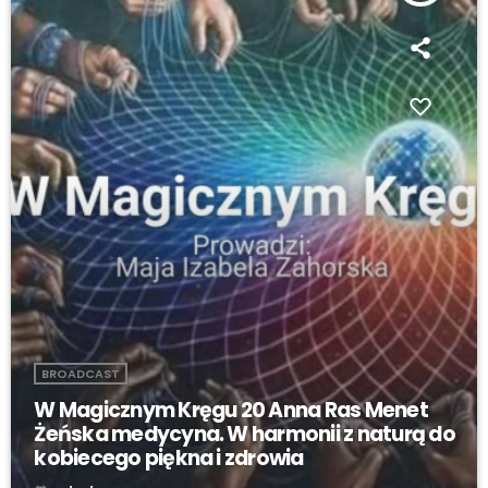
BROADCAST
W Magicznym Kręgu 20 Anna Ras Menet
Żeńska medycyna. W harmonii z naturą do
kobiecego piękna i zdrowia