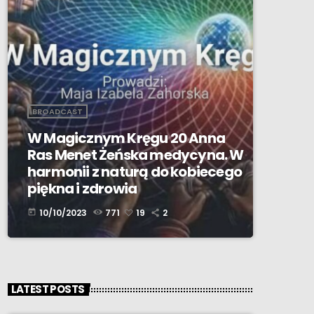
BROADCAST
W Magicznym Kręgu 20 Anna
Ras Menet Żeńska medycyna. W
harmonii z naturą do kobiecego
piękna i zdrowia
10/10/2023
771
19
2
today
LATEST POSTS