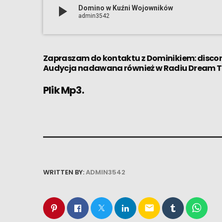
play_arrow
Domino w Kuźni Wojowników
admin3542
Zapraszam do kontaktu z Dominikiem: disco
Audycja nadawana również w
Radiu Dream 
Plik Mp3.
WRITTEN BY:
ADMIN3542
email