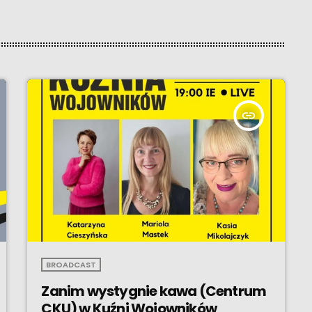
insert_link
BROADCAST
Zanim wystygnie kawa (Centrum
CKU) w Kuźni Wojowników