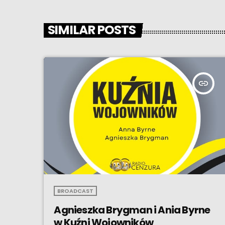
SIMILAR POSTS
insert_link
BROADCAST
Agnieszka Brygman i Ania Byrne
w Kuźni Wojowników