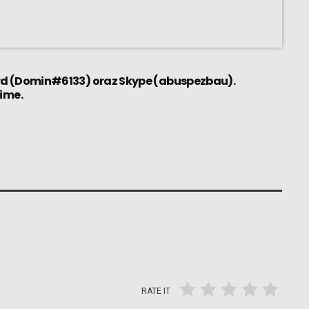
rd (Domin#6133) oraz Skype (abuspezbau).
Time
.
RATE IT