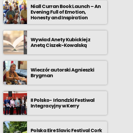
Niall Curran Book Launch – An
Evening Full of Emotion,
Honesty and Inspiration
Wywiad Anety Kubickiej z
Anetą Ciszek-Kowalską
Wieczór autorski Agnieszki
Brygman
II Polsko- Irlandzki Festiwal
Integracyjny w Kerry
Polska Eire Slavic Festival Cork