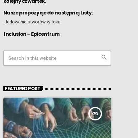
kolejny czwartek.
Nasze propozycje do następnej Listy:
…ladowanie utworów w toku
Inclusion – Epicentrum
search
FEATURED POST
insert_link