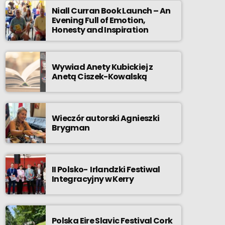
Niall Curran Book Launch – An
Evening Full of Emotion,
Honesty and Inspiration
Wywiad Anety Kubickiej z
Anetą Ciszek-Kowalską
Wieczór autorski Agnieszki
Brygman
II Polsko- Irlandzki Festiwal
Integracyjny w Kerry
Polska Eire Slavic Festival Cork