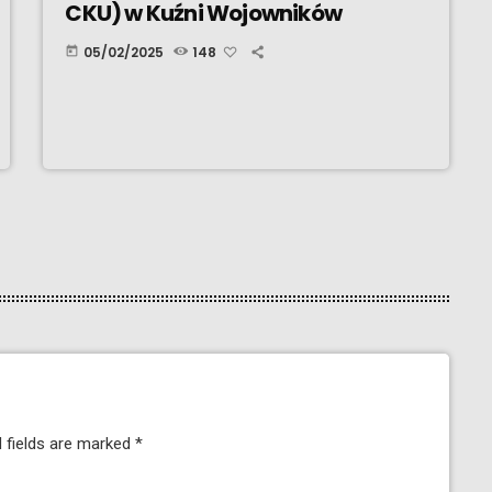
CKU) w Kuźni Wojowników
05/02/2025
148
today
 fields are marked *