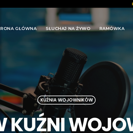
TRONA GŁÓWNA
SŁUCHAJ NA ŻYWO
RAMÓWKA
KUŹNIA WOJOWNIKÓW
 W KUŹNI WOJ