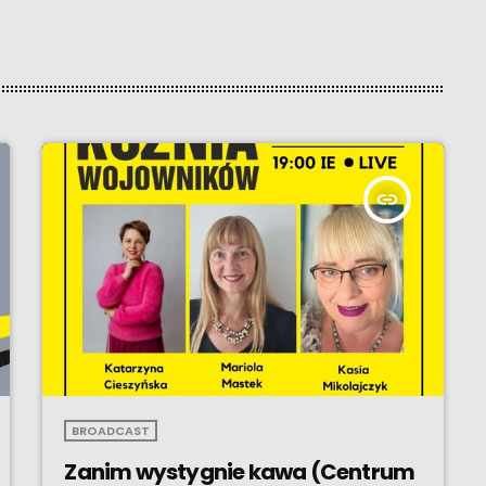
insert_link
BROADCAST
Zanim wystygnie kawa (Centrum