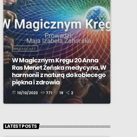
BROADCAST
W Magicznym Kręgu 20 Anna
Ras Menet Żeńska medycyna. W
harmonii z naturą do kobiecego
piękna i zdrowia
10/10/2023
771
19
2
today
LATEST POSTS