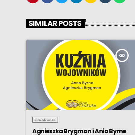
SIMILAR POSTS
insert_link
BROADCAST
Agnieszka Brygman i Ania Byrne