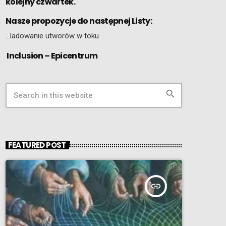
kolejny czwartek.
Nasze propozycje do następnej Listy:
…ladowanie utworów w toku
Inclusion – Epicentrum
search
FEATURED POST
insert_link