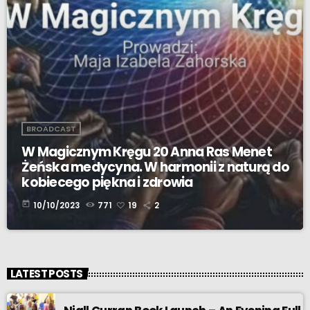
BROADCAST
W Magicznym Kręgu 20 Anna Ras Menet
Żeńska medycyna. W harmonii z naturą do
kobiecego piękna i zdrowia
today
10/10/2023
771
19
2
LATEST POSTS