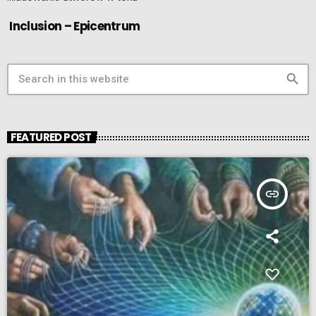
Inclusion – Epicentrum
search
FEATURED POST
insert_link