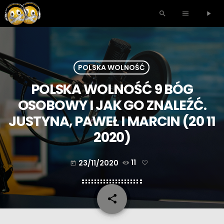
search
menu
play_arrow
POLSKA WOLNOŚĆ
POLSKA WOLNOŚĆ 9 BÓG
OSOBOWY I JAK GO ZNALEŹĆ.
JUSTYNA, PAWEŁ I MARCIN (20 11
2020)
23/11/2020
11
today
share
email