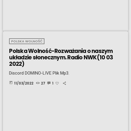
POLSKA WOLNOŚĆ
Polska Wolność-Rozważania o naszym
układzie słonecznym. Radio NWK(10 03
2022)
Discord DOMINO-LIVE Plik Mp3.
today
11/03/2022
27
1