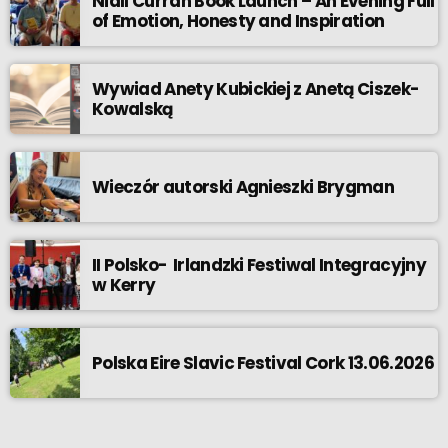
Niall Curran Book Launch – An Evening Full
of Emotion, Honesty and Inspiration
Wywiad Anety Kubickiej z Anetą Ciszek-
Kowalską
Wieczór autorski Agnieszki Brygman
II Polsko- Irlandzki Festiwal Integracyjny
w Kerry
Polska Eire Slavic Festival Cork 13.06.2026