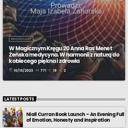
BROADCAST
W Magicznym Kręgu 20 Anna Ras Menet
Żeńska medycyna. W harmonii z naturą do
kobiecego piękna i zdrowia
today
10/10/2023
771
19
2
LATEST POSTS
Niall Curran Book Launch – An Evening Full
of Emotion, Honesty and Inspiration