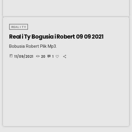
REAL I TY
Real i Ty Bogusia i Robert 09 09 2021
Bobusia Robert Plik Mp3.
today
11/09/2021
20
1