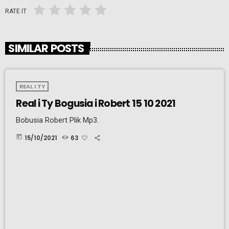
RATE IT
SIMILAR POSTS
REAL I TY
Real i Ty Bogusia i Robert 15 10 2021
Bobusia Robert Plik Mp3.
today
15/10/2021
63