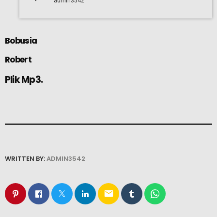
admin3542
Bobusia
Robert
Plik Mp3.
WRITTEN BY:
ADMIN3542
email