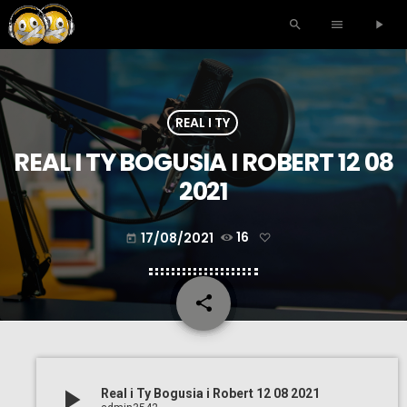
search
menu
play_arrow
REAL I TY
REAL I TY BOGUSIA I ROBERT 12 08
2021
17/08/2021
16
today
share
email
play_arrow
Real i Ty Bogusia i Robert 12 08 2021