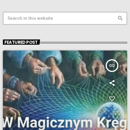
search
FEATURED POST
insert_link