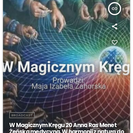
insert_link
BROADCAST
W Magicznym Kręgu 20 Anna Ras Menet
Żeńska medycyna. W harmonii z naturą do