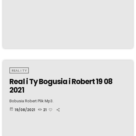
REAL I TY
Real i Ty Bogusia i Robert 19 08
2021
Bobusia Robert Plik Mp3.
today
19/08/2021
21