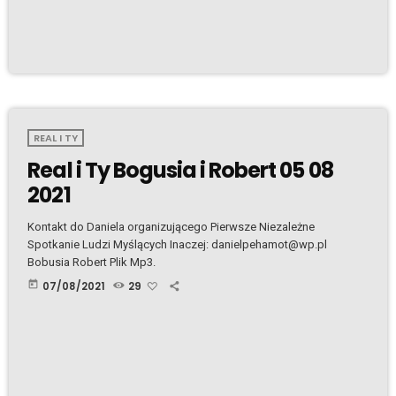
REAL I TY
Real i Ty Bogusia i Robert 05 08
2021
Kontakt do Daniela organizującego Pierwsze Niezależne
Spotkanie Ludzi Myślących Inaczej: danielpehamot@wp.pl
Bobusia Robert Plik Mp3.
today
07/08/2021
29