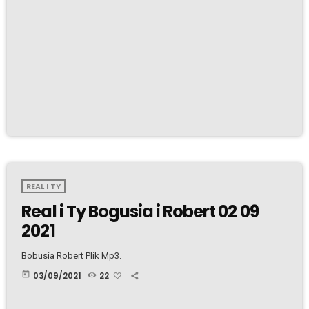
REAL I TY
Real i Ty Bogusia i Robert 02 09
2021
Bobusia Robert Plik Mp3.
today
03/09/2021
22