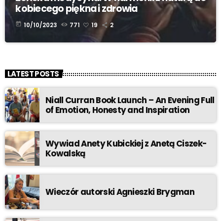
kobiecego piękna i zdrowia
today
10/10/2023
771
19
2
LATEST POSTS
Niall Curran Book Launch – An Evening Full
of Emotion, Honesty and Inspiration
Wywiad Anety Kubickiej z Anetą Ciszek-
Kowalską
Wieczór autorski Agnieszki Brygman