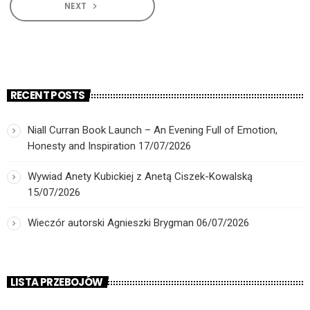
NEXT
navigate_next
RECENT POSTS
Niall Curran Book Launch – An Evening Full of Emotion,
Honesty and Inspiration
17/07/2026
Wywiad Anety Kubickiej z Anetą Ciszek-Kowalską
15/07/2026
Wieczór autorski Agnieszki Brygman
06/07/2026
LISTA PRZEBOJÓW