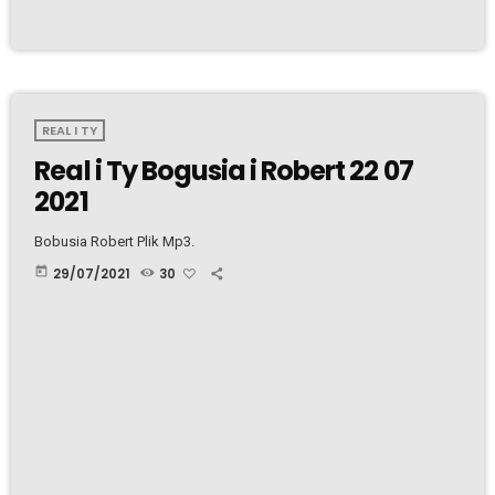
REAL I TY
Real i Ty Bogusia i Robert 22 07
2021
Bobusia Robert Plik Mp3.
today
29/07/2021
30