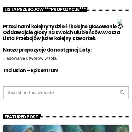
LISTA PRZEBOJÓW ***PROPOZYCJE***
Przed nami kolejny tydzień i kolejne głosowanie
Oddawajcie głosy na swoich ulubieńców.Wasza
Lista Przebojów już w kolejny czwartek.
Nasze propozycje do następnej Listy:
…ladowanie utworów w toku
Inclusion – Epicentrum
search
FEATURED POST