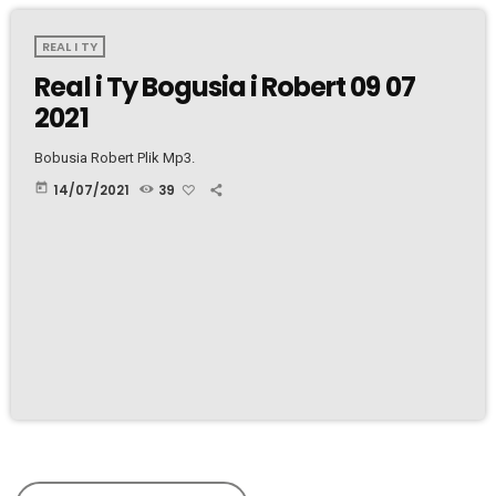
REAL I TY
Real i Ty Bogusia i Robert 09 07
2021
Bobusia Robert Plik Mp3.
today
14/07/2021
39