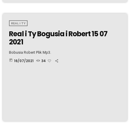
REAL I TY
Real i Ty Bogusia i Robert 15 07
2021
Bobusia Robert Plik Mp3.
today
16/07/2021
34