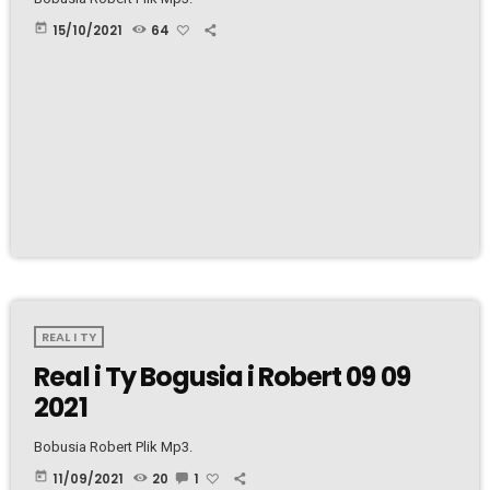
today
15/10/2021
64
REAL I TY
Real i Ty Bogusia i Robert 09 09
2021
Bobusia Robert Plik Mp3.
today
11/09/2021
20
1