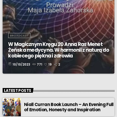
BROADCAST
W Magicznym Kręgu 20 Anna Ras Menet
Żeńska medycyna. W harmonii z naturą do
kobiecego piękna i zdrowia
today
10/10/2023
771
19
2
LATEST POSTS
Niall Curran Book Launch – An Evening Full
of Emotion, Honesty and Inspiration