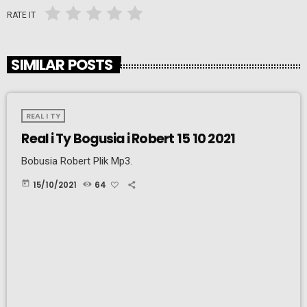
RATE IT
SIMILAR POSTS
REAL I TY
Real i Ty Bogusia i Robert 15 10 2021
Bobusia Robert Plik Mp3.
today
15/10/2021
64