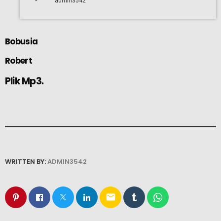
admin3542
Bobusia
Robert
Plik Mp3.
WRITTEN BY:
ADMIN3542
email