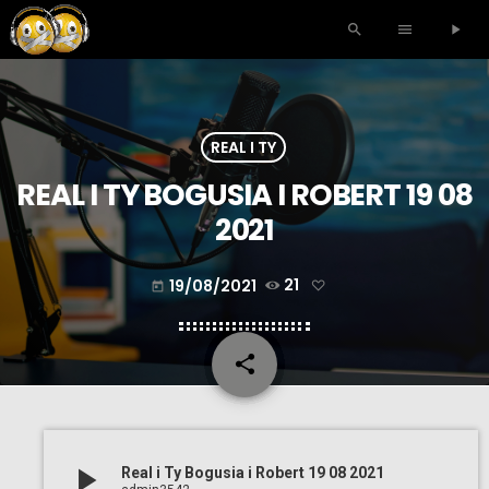
search
menu
play_arrow
REAL I TY
REAL I TY BOGUSIA I ROBERT 19 08
2021
19/08/2021
21
today
share
email
play_arrow
Real i Ty Bogusia i Robert 19 08 2021