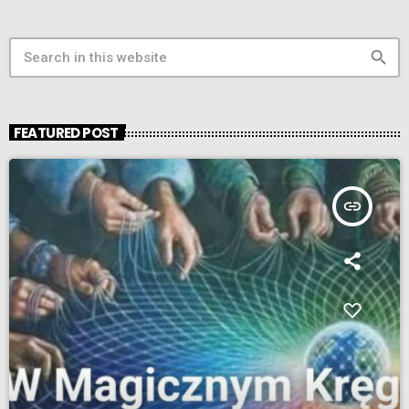
search
FEATURED POST
insert_link