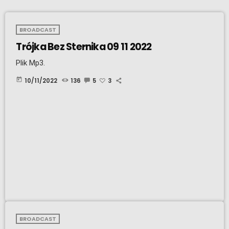
BROADCAST
Trójka Bez Sternika 09 11 2022
Plik Mp3.
today
10/11/2022
136
5
3
BROADCAST