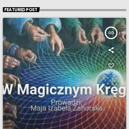
FEATURED POST
insert_link