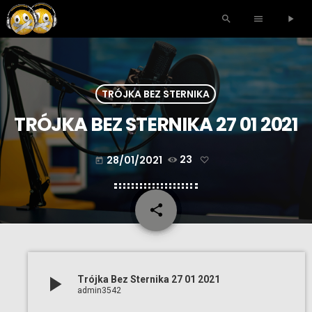
search
menu
play_arrow
TRÓJKA BEZ STERNIKA
TRÓJKA BEZ STERNIKA 27 01 2021
28/01/2021
23
today
share
email
play_arrow
Trójka Bez Sternika 27 01 2021
admin3542