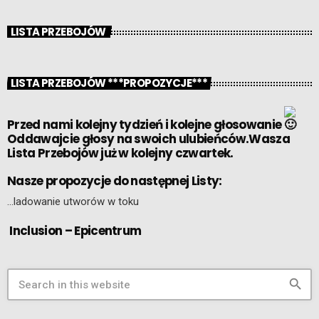
LISTA PRZEBOJÓW
LISTA PRZEBOJÓW ***PROPOZYCJE***
Przed nami kolejny tydzień i kolejne głosowanie
Oddawajcie głosy na swoich ulubieńców.Wasza
Lista Przebojów już w kolejny czwartek.
Nasze propozycje do następnej Listy:
…ladowanie utworów w toku
Inclusion – Epicentrum
search