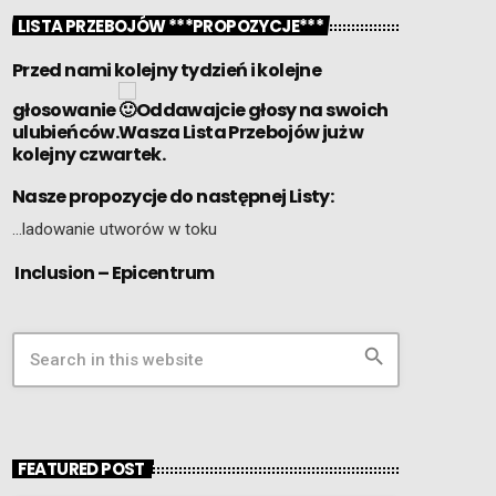
LISTA PRZEBOJÓW ***PROPOZYCJE***
Przed nami kolejny tydzień i kolejne
głosowanie
Oddawajcie głosy na swoich
ulubieńców.Wasza Lista Przebojów już w
kolejny czwartek.
Nasze propozycje do następnej Listy:
…ladowanie utworów w toku
Inclusion – Epicentrum
search
FEATURED POST