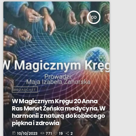
insert_link
BROADCAST
W Magicznym Kręgu 20 Anna
Ras Menet Żeńska medycyna. W
harmonii z naturą do kobiecego
piękna i zdrowia
10/10/2023
771
19
2
today