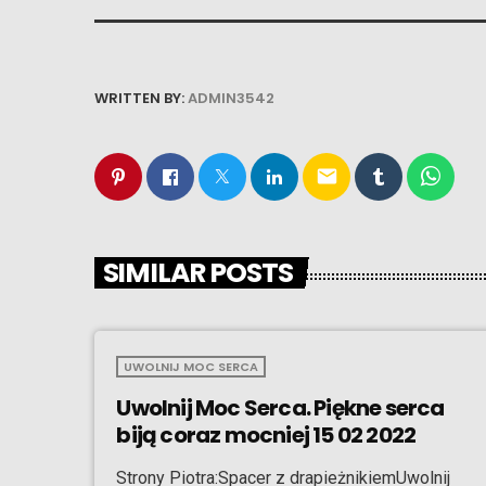
WRITTEN BY:
ADMIN3542
email
SIMILAR POSTS
UWOLNIJ MOC SERCA
Uwolnij Moc Serca. Piękne serca
biją coraz mocniej 15 02 2022
Strony Piotra:Spacer z drapieżnikiemUwolnij