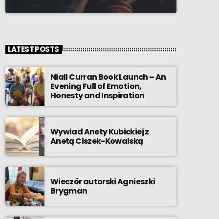
LATEST POSTS
Niall Curran Book Launch – An
Evening Full of Emotion,
Honesty and Inspiration
Wywiad Anety Kubickiej z
Anetą Ciszek-Kowalską
Wieczór autorski Agnieszki
Brygman