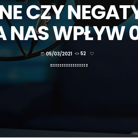
E CZY NEGAT
 NAS WPŁYW 0
05/03/2021
52
today