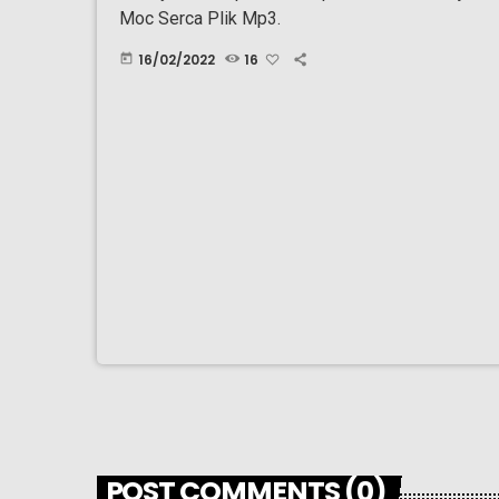
Moc Serca Plik Mp3.
16/02/2022
16
today
POST COMMENTS (0)