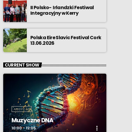
II Polsko- Irlandzki Festiwal
Integracyjny w Kerry
Polska Eire Slavic Festival Cork
13.06.2026
CURRENT SHOW
AUDYCJA
Muzyczne DNA
more_vert
10:00 - 12:05