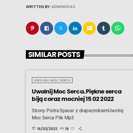
WRITTEN BY:
ADMIN3542
email
SIMILAR POSTS
UWOLNIJ MOC SERCA
Uwolnij Moc Serca. Piękne serca
biją coraz mocniej 15 02 2022
Strony Piotra:Spacer z drapieżnikiemUwolnij
Moc Serca Plik Mp3.
16/02/2022
16
today