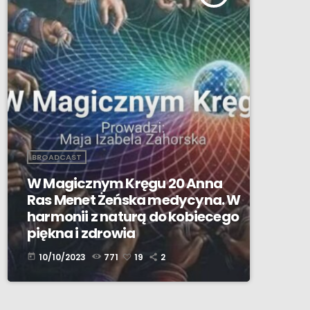
BROADCAST
W Magicznym Kręgu 20 Anna
Ras Menet Żeńska medycyna. W
harmonii z naturą do kobiecego
piękna i zdrowia
10/10/2023
771
19
2
today