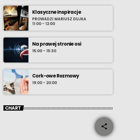
Klasyczne Inspiracje
PROWADZI MARIUSZ DUJKA
11:00 - 12:00
Na prawej stronie osi
15:00 - 15:30
Cork-owe Rozmowy
19:00 - 20:00
CHART
share
email