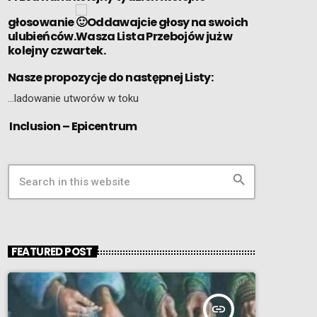
głosowanie
Oddawajcie głosy na swoich
ulubieńców.Wasza Lista Przebojów już w
kolejny czwartek.
Nasze propozycje do następnej Listy:
…ladowanie utworów w toku
Inclusion – Epicentrum
search
FEATURED POST
insert_link