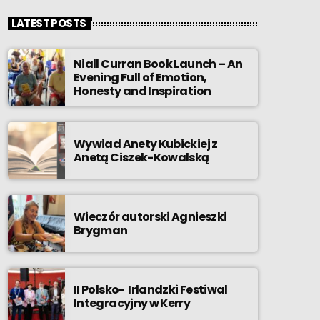
LATEST POSTS
Niall Curran Book Launch – An
Evening Full of Emotion,
Honesty and Inspiration
Wywiad Anety Kubickiej z
Anetą Ciszek-Kowalską
Wieczór autorski Agnieszki
Brygman
II Polsko- Irlandzki Festiwal
Integracyjny w Kerry