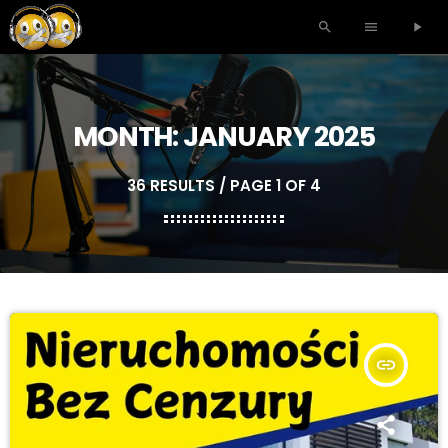
search
menu
play_arrow
MONTH: JANUARY 2025
36 RESULTS / PAGE 1 OF 4
insert_link