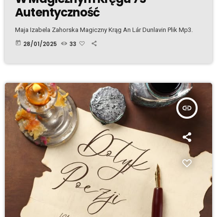
Autentyczność
Maja Izabela Zahorska Magiczny Krąg An Lár Dunlavin Plik Mp3.
today
28/01/2025
33
insert_link