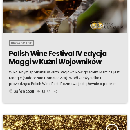
BROADCAST
Polish Wine Festival IV edycja
Maggi w Kuźni Wojowników
W kolejnym spotkaniu w Kuźni Wojowników gościem Marcina jest
Maggie (Małgorzata Domaradzka). Wpółzałożycielka i
prowadząca Polish Wine Fest. Rozmowa jest głównie o polskim
winie a przede wszystkim na temat czwartej edycji Polish Wine
today
28/01/2025
31
Fest która odbędzie się już szóstego kwietnia 2025r. Zapraszamy
serdecznie do słuchania. www.polishwinefest.com Polish Wine
Fest Bilet na Polish Wine Fest Plik Mp3.
insert_link