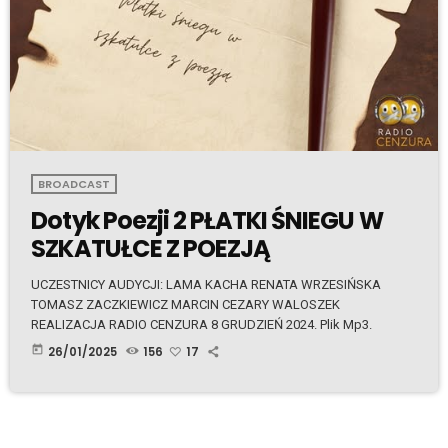
BROADCAST
Dotyk Poezji 2 PŁATKI ŚNIEGU W
SZKATUŁCE Z POEZJĄ
UCZESTNICY AUDYCJI: LAMA KACHA RENATA WRZESIŃSKA
TOMASZ ZACZKIEWICZ MARCIN CEZARY WALOSZEK
REALIZACJA RADIO CENZURA 8 GRUDZIEŃ 2024. Plik Mp3.
today
26/01/2025
156
17