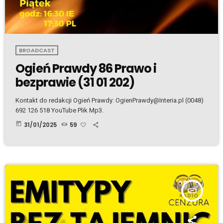
BROADCAST
Ogień Prawdy 86 Prawo i
bezprawie (31 01 202)
Kontakt do redakcji Ogień Prawdy: OgienPrawdy@Interia.pl (0048)
692 126 518 YouTube Plik Mp3.
today
31/01/2025
59
insert_link