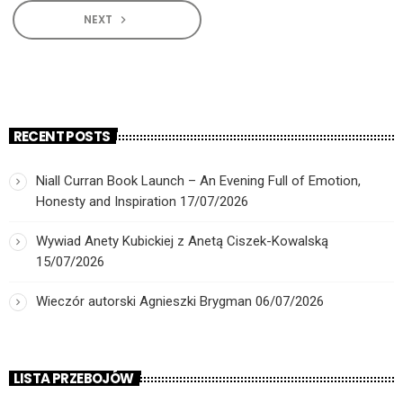
NEXT
navigate_next
RECENT POSTS
Niall Curran Book Launch – An Evening Full of Emotion,
Honesty and Inspiration
17/07/2026
Wywiad Anety Kubickiej z Anetą Ciszek-Kowalską
15/07/2026
Wieczór autorski Agnieszki Brygman
06/07/2026
LISTA PRZEBOJÓW