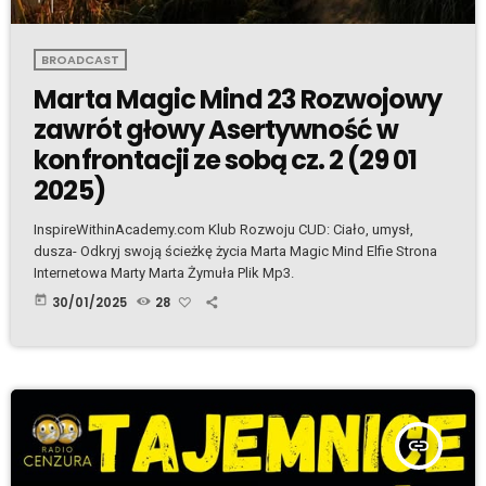
BROADCAST
Marta Magic Mind 23 Rozwojowy
zawrót głowy Asertywność w
konfrontacji ze sobą cz. 2 (29 01
2025)
InspireWithinAcademy.com Klub Rozwoju CUD: Ciało, umysł,
dusza- Odkryj swoją ścieżkę życia Marta Magic Mind Elfie Strona
Internetowa Marty Marta Żymuła Plik Mp3.
today
30/01/2025
28
insert_link