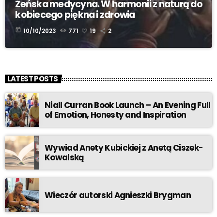
Żeńska medycyna. W harmonii z naturą do
kobiecego piękna i zdrowia
today
10/10/2023
771
19
2
LATEST POSTS
Niall Curran Book Launch – An Evening Full
of Emotion, Honesty and Inspiration
Wywiad Anety Kubickiej z Anetą Ciszek-
Kowalską
Wieczór autorski Agnieszki Brygman