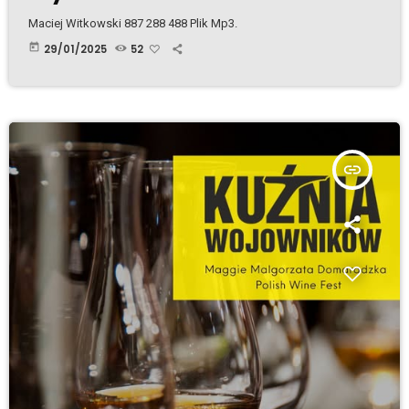
Maciej Witkowski 887 288 488 Plik Mp3.
today
29/01/2025
52
insert_link