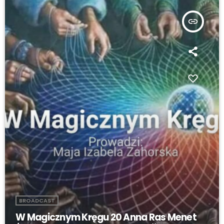
insert_link
BROADCAST
W Magicznym Kręgu 20 Anna Ras Menet