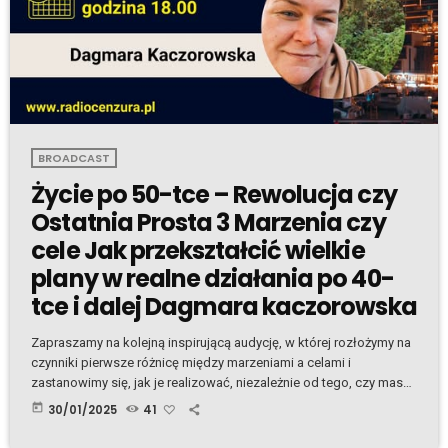
BROADCAST
Życie po 50-tce – Rewolucja czy
Ostatnia Prosta 3 Marzenia czy
cele Jak przekształcić wielkie
plany w realne działania po 40-
tce i dalej Dagmara kaczorowska
Zapraszamy na kolejną inspirującą audycję, w której rozłożymy na
czynniki pierwsze różnicę między marzeniami a celami i
zastanowimy się, jak je realizować, niezależnie od tego, czy masz
40, 50, 60 lat... czy więcej! Porozmawiamy o tym, co nas motywuje
today
30/01/2025
41
do działania, jak wyznaczać priorytety, a co najlepiej odpuścić, by
cieszyć się życiem i osiągać to, co naprawdę ważne. Będzie