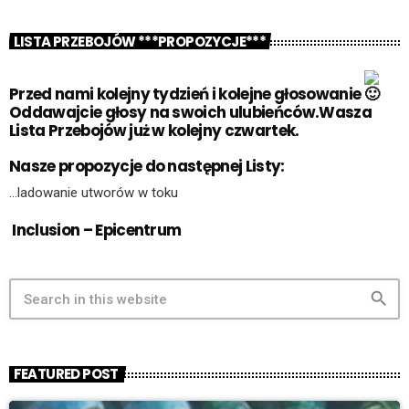
LISTA PRZEBOJÓW ***PROPOZYCJE***
Przed nami kolejny tydzień i kolejne głosowanie
Oddawajcie głosy na swoich ulubieńców.Wasza
Lista Przebojów już w kolejny czwartek.
Nasze propozycje do następnej Listy:
…ladowanie utworów w toku
Inclusion – Epicentrum
search
FEATURED POST