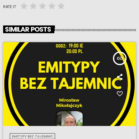
RATE IT
SIMILAR POSTS
insert_link
EMITYPY BEZ TAJEMNIC