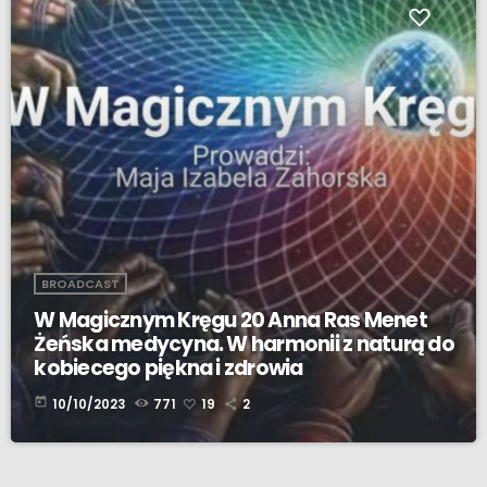
BROADCAST
W Magicznym Kręgu 20 Anna Ras Menet
Żeńska medycyna. W harmonii z naturą do
kobiecego piękna i zdrowia
today
10/10/2023
771
19
2