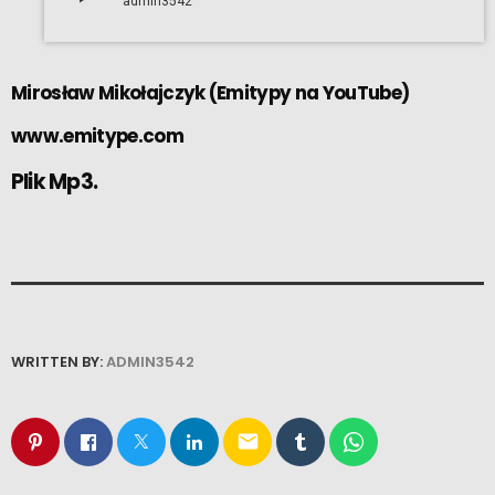
admin3542
Mirosław Mikołajczyk
(
Emitypy na YouTube
)
www.emitype.com
Plik Mp3.
WRITTEN BY:
ADMIN3542
email