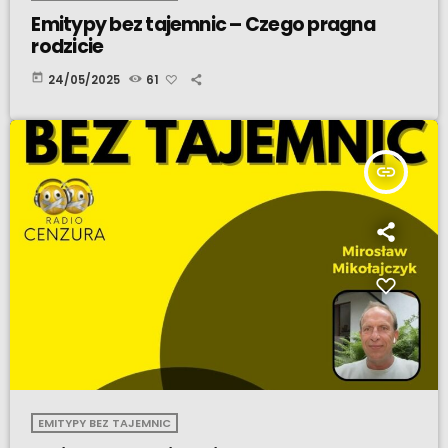
Emitypy bez tajemnic – Czego pragna
rodzicie
today
24/05/2025
61
insert_link
EMITYPY BEZ TAJEMNIC