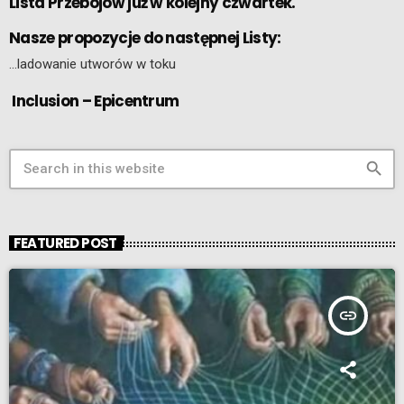
Lista Przebojów już w kolejny czwartek.
Nasze propozycje do następnej Listy:
…ladowanie utworów w toku
Inclusion – Epicentrum
search
FEATURED POST
insert_link