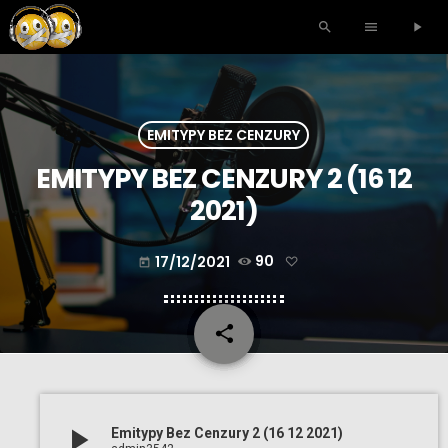
search
menu
play_arrow
EMITYPY BEZ CENZURY
EMITYPY BEZ CENZURY 2 (16 12
2021)
17/12/2021
90
today
share
email
play_arrow
Emitypy Bez Cenzury 2 (16 12 2021)