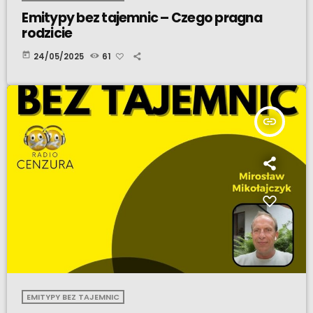
Emitypy bez tajemnic – Czego pragna
rodzicie
today
24/05/2025
61
insert_link
EMITYPY BEZ TAJEMNIC