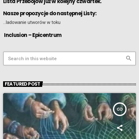
Lista Przebojów już w kolejny czwartek.
Nasze propozycje do następnej Listy:
…ladowanie utworów w toku
Inclusion – Epicentrum
search
FEATURED POST
insert_link