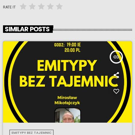
RATE IT
SIMILAR POSTS
insert_link
EMITYPY BEZ TAJEMNIC