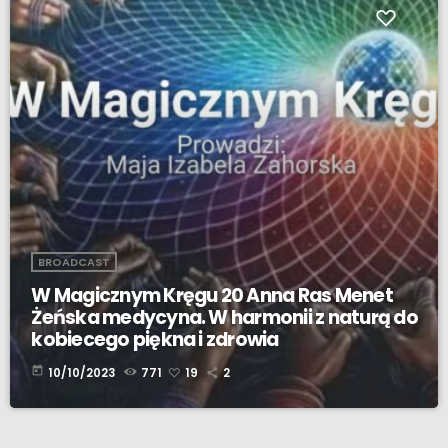
BROADCAST
W Magicznym Kręgu 20 Anna Ras Menet
Żeńska medycyna. W harmonii z naturą do
kobiecego piękna i zdrowia
today
10/10/2023
771
19
2