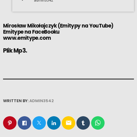
admin3542
Mirosław Mikołajczyk
(
Emitypy na YouTube
)
Emitype na FaceBooku
www.emitype.com
Plik Mp3.
WRITTEN BY:
ADMIN3542
email