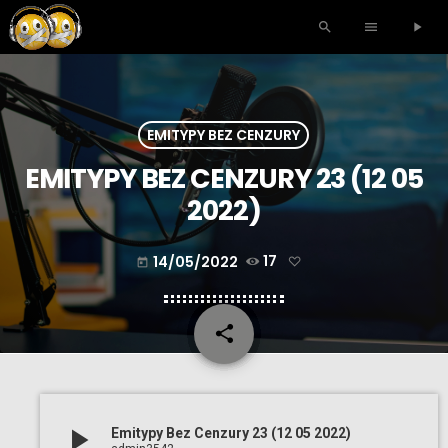
search
menu
play_arrow
EMITYPY BEZ CENZURY
EMITYPY BEZ CENZURY 23 (12 05
2022)
14/05/2022
17
today
share
email
play_arrow
Emitypy Bez Cenzury 23 (12 05 2022)