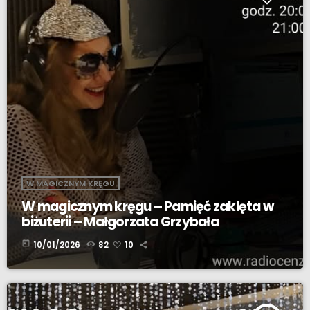
W MAGICZNYM KRĘGU
W magicznym kręgu – Pamięć zaklęta w
biżuterii – Małgorzata Grzybała
today
10/01/2026
82
10