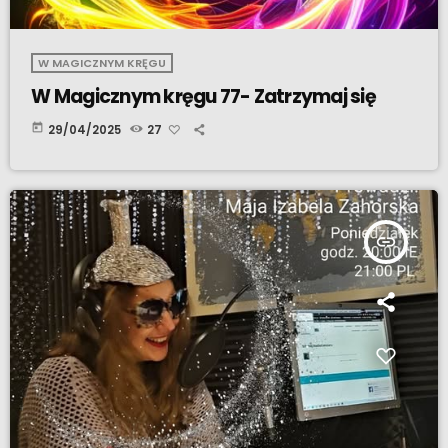
W MAGICZNYM KRĘGU
W Magicznym kręgu 77- Zatrzymaj się
today
29/04/2025
27
insert_link