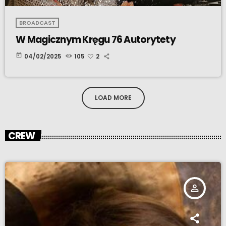
BROADCAST
W Magicznym Kręgu 76 Autorytety
today
04/02/2025
105
2
LOAD MORE
CREW
person_outline