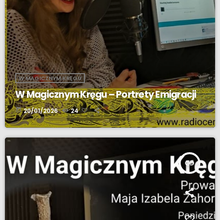
W MAGICZNYM KRĘGU
W Magicznym Kręgu – Portrety Emigracji
today
20/01/2026
24
insert_link