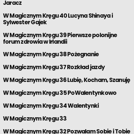
Jaracz
W Magicznym Kręgu 40 Lucyna Shinaya i
Sylwester Gajek
W Magicznym Kręgu 39 Pierwsze polonijne
forum zdrowia w Irlandii
W Magicznym Kręgu 38 Pożegnanie
W Magicznym Kręgu 37 Rozkład jazdy
W Magicznym Kręgu 36 Lubię, Kocham, Szanuję
W Magicznym Kręgu 35 PoWalentynkowo
W Magicznym Kręgu 34 Walentynki
W Magicznym Kręgu 33
W Magicznym Kręgu 32 Pozwalam Sobie i Tobie