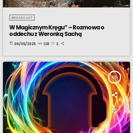
BROADCAST
W Magicznym Kręgu” – Rozmowa o
oddechu z Weronką Sachą
today
06/05/2025
128
3
insert_link