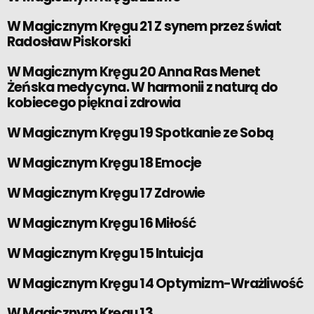
W Magicznym Kręgu 21 Z synem przez świat
Radosław Piskorski
W Magicznym Kręgu 20 Anna Ras Menet
Żeńska medycyna. W harmonii z naturą do
kobiecego piękna i zdrowia
W Magicznym Kręgu 19 Spotkanie ze Sobą
W Magicznym Kręgu 18 Emocje
W Magicznym Kręgu 17 Zdrowie
W Magicznym Kręgu 16 Miłość
W Magicznym Kręgu 15 Intuicja
W Magicznym Kręgu 14 Optymizm-Wrażliwość
W Magicznym Kręgu 13