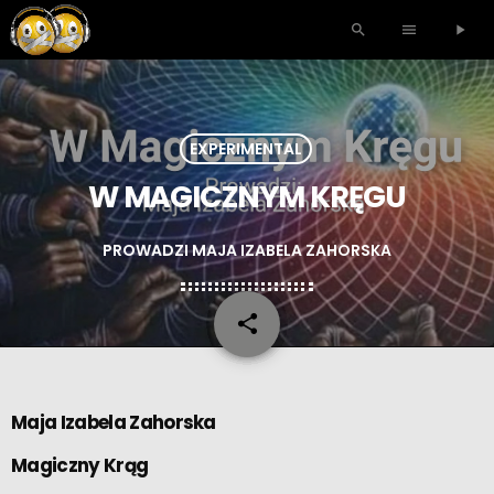
search
menu
play_arrow
EXPERIMENTAL
W MAGICZNYM KRĘGU
PROWADZI MAJA IZABELA ZAHORSKA
share
email
Maja Izabela Zahorska
Magiczny Krąg