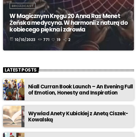
BROADCAST
W Magicznym Kręgu 20 Anna Ras Menet
Żeńska medycyna. W harmonii z naturą do
kobiecego piękna i zdrowia
today
10/10/2023
771
19
2
LATEST POSTS
Niall Curran Book Launch – An Evening Full
of Emotion, Honesty and Inspiration
Wywiad Anety Kubickiej z Anetą Ciszek-
Kowalską