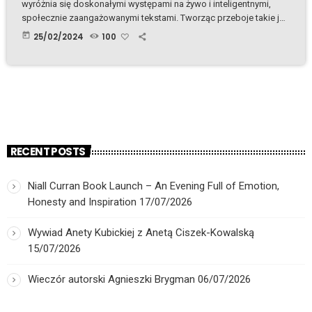
wyróżnia się doskonałymi występami na żywo i inteligentnymi,
społecznie zaangażowanymi tekstami. Tworząc przeboje takie jak
"Do prostego człowieka" czy "Wiej-ska", stali się muzyczną siłą,
today
25/02/2024
100
która z łatwością i duzym powodzeniem miesza takie gatunki jak
ska, reggae, rock a także niewielkie ilości disco. W 2001 roku ich
debiutancki album Pomarańcza odniósł ogromny sukces na stałe
dając zespołowi jedno z czołowych miejsc w […]
RECENT POSTS
Niall Curran Book Launch – An Evening Full of Emotion,
Honesty and Inspiration
17/07/2026
Wywiad Anety Kubickiej z Anetą Ciszek-Kowalską
15/07/2026
Wieczór autorski Agnieszki Brygman
06/07/2026