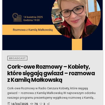
BROADCAST
Cork-owe Rozmowy – Kobiety,
które sięgają gwiazd – rozmowa
z Kamilą Małkowską
Cork-owe Rozmowy w Radio Cenzura Kobiety, które sięgają
gwiazd – rozmowa z Kamilą Małkowską W najnowszym odcinku
naszego programu prezentujemy wyjątkową rozmowę z Kamilą
Małkowską – logopedką, oligofrenopedagogiem, poetką,
today
14/04/2025
76
3