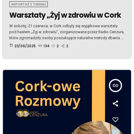
REPORTAŻ Z TERENU
Warsztaty „Żyj w zdrowiu w Cork
W sobotę, 21 czerwca, w Cork odbyły się wyjątkowe warsztaty
pod hasłem „Żyj w zdrowiu”, zorganizowane przez Radio Cenzura,
które zgromadziły osoby poszukujące naturalne metody dbania o
zdrowie fizyczne, emocjonalne i duchowe. Mental i
today
23/06/2025
134
2
2
podświadomość – klucz do zmiany Maciej Jaworski skupił się na
pracy z podświadomością i sile naszych myśli. Jego wystąpienie
uświadomiło uczestnikom, że to, co myślimy o sobie i o świecie,
ma bezpośredni wpływ na nasze zdrowie […]
insert_link