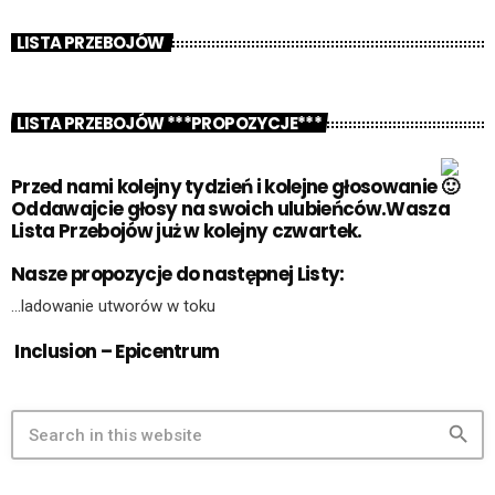
LISTA PRZEBOJÓW
LISTA PRZEBOJÓW ***PROPOZYCJE***
Przed nami kolejny tydzień i kolejne głosowanie
Oddawajcie głosy na swoich ulubieńców.Wasza
Lista Przebojów już w kolejny czwartek.
Nasze propozycje do następnej Listy:
…ladowanie utworów w toku
Inclusion – Epicentrum
search