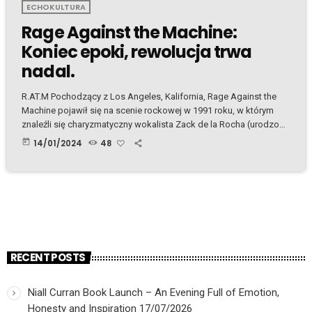
ECHOKULTURA
Rage Against the Machine:
Koniec epoki, rewolucja trwa
nadal.
R.AT.M Pochodzący z Los Angeles, Kalifornia, Rage Against the
Machine pojawił się na scenie rockowej w 1991 roku, w którym
znaleźli się charyzmatyczny wokalista Zack de la Rocha (urodzony
12 stycznia 1970 roku w Long Beach, Kalifornia), wszechstronny
today
14/01/2024
48
basista i wokalista wspierający Tim Commerford (urodzony 26
lutego 1968 roku w Irvine, Kalifornia), mocno eksperymentujacy i
wprowadzający nowe brzmienia gitarzysta Tom Morello (urodzony
30 maja 1964 roku w Harlemie, Nowy Jork) […]
RECENT POSTS
Niall Curran Book Launch – An Evening Full of Emotion,
Honesty and Inspiration
17/07/2026