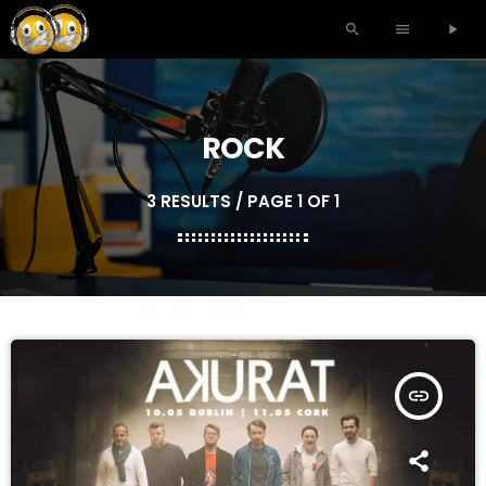
search
menu
play_arrow
ROCK
3 RESULTS / PAGE 1 OF 1
insert_link