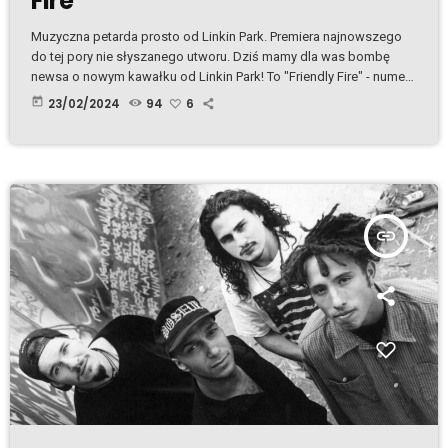
Fire
Muzyczna petarda prosto od Linkin Park. Premiera najnowszego
do tej pory nie słyszanego utworu. Dziś mamy dla was bombę
newsa o nowym kawałku od Linkin Park! To "Friendly Fire" - numer,
który wcześniej nie ujrzał światła dziennego, ale pojawi się na
today
23/02/2024
94
6
płycie "Papercuts"! Premiera całego krążka już 12 kwietnia 2024.
Przygotujcie się na muzyczną petardę! Oczywiście w Radio
Cenzura już od dzisiaj. To, że "Friendly Fire" trafi na album, to […]
insert_link