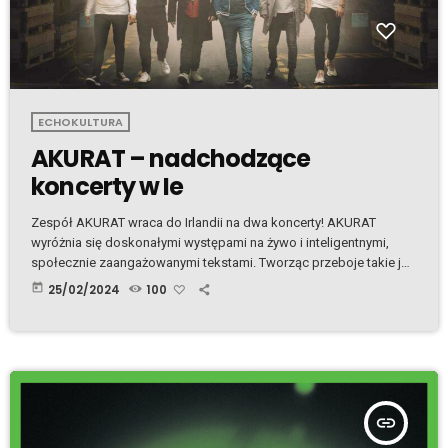
ECHOKULTURA
AKURAT – nadchodzące
koncerty w Ie
Zespół AKURAT wraca do Irlandii na dwa koncerty! AKURAT
wyróżnia się doskonałymi występami na żywo i inteligentnymi,
społecznie zaangażowanymi tekstami. Tworząc przeboje takie jak
"Do prostego człowieka" czy "Wiej-ska", stali się muzyczną siłą,
today
25/02/2024
100
która z łatwością i duzym powodzeniem miesza takie gatunki jak
ska, reggae, rock a także niewielkie ilości disco. W 2001 roku ich
debiutancki album Pomarańcza odniósł ogromny sukces na stałe
dając zespołowi jedno z czołowych miejsc w […]
insert_link