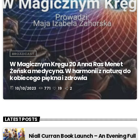
BROADCAST
W Magicznym Kręgu 20 Anna Ras Menet
Żeńska medycyna. W harmonii z naturą do
kobiecego piękna i zdrowia
today
10/10/2023
771
19
2
LATEST POSTS
Niall Curran Book Launch – An Evening Full