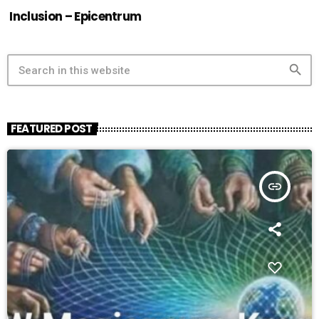
Inclusion – Epicentrum
search
FEATURED POST
insert_link