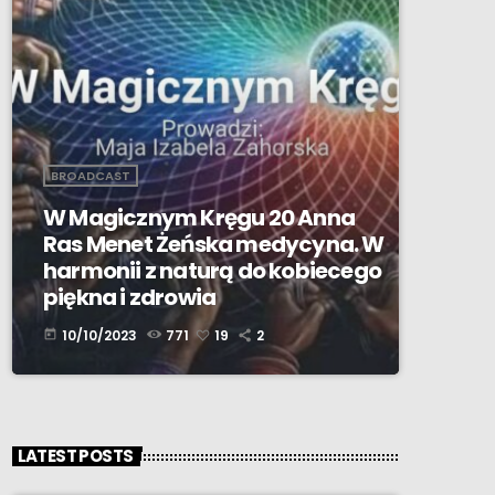
BROADCAST
W Magicznym Kręgu 20 Anna
Ras Menet Żeńska medycyna. W
harmonii z naturą do kobiecego
piękna i zdrowia
10/10/2023
771
19
2
today
LATEST POSTS