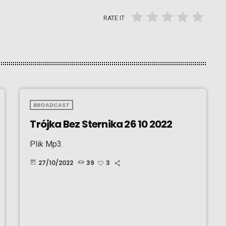
RATE IT
BROADCAST
Trójka Bez Sternika 26 10 2022
Plik Mp3.
27/10/2022
39
3
today