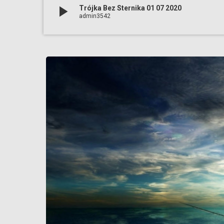
play_arrow
Trójka Bez Sternika 01 07 2020
admin3542