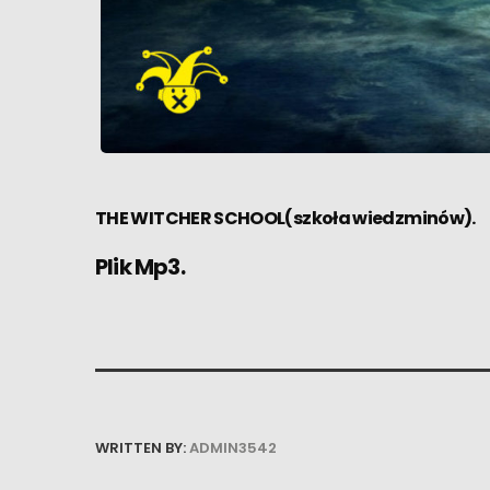
THE WITCHER SCHOOL(szkoła wiedzminów).
Plik Mp3.
WRITTEN BY:
ADMIN3542