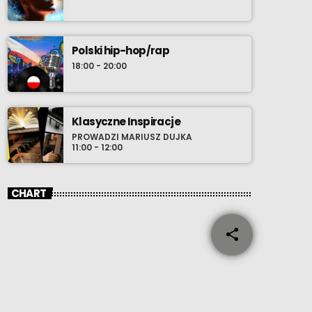
Polski hip-hop/rap
18:00 - 20:00
Klasyczne Inspiracje
PROWADZI MARIUSZ DUJKA
11:00 - 12:00
CHART
share
email