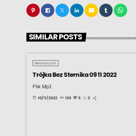
email
SIMILAR POSTS
BROADCAST
Trójka Bez Sternika 09 11 2022
Plik Mp3.
10/11/2022
136
5
3
today