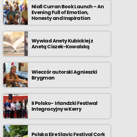
Niall Curran Book Launch – An
Evening Full of Emotion,
Honesty and Inspiration
Wywiad Anety Kubickiej z
Anetą Ciszek-Kowalską
Wieczór autorski Agnieszki
Brygman
II Polsko- Irlandzki Festiwal
Integracyjny w Kerry
Polska Eire Slavic Festival Cork