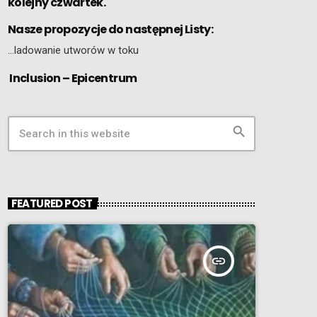
kolejny czwartek.
Nasze propozycje do następnej Listy:
…ladowanie utworów w toku
Inclusion – Epicentrum
search
FEATURED POST
insert_link