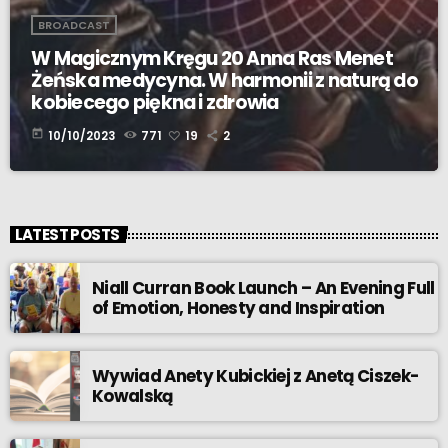
BROADCAST
W Magicznym Kręgu 20 Anna Ras Menet
Żeńska medycyna. W harmonii z naturą do
kobiecego piękna i zdrowia
today
10/10/2023
771
19
2
LATEST POSTS
Niall Curran Book Launch – An Evening Full
of Emotion, Honesty and Inspiration
Wywiad Anety Kubickiej z Anetą Ciszek-
Kowalską