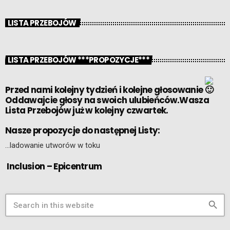
LISTA PRZEBOJÓW
LISTA PRZEBOJÓW ***PROPOZYCJE***
Przed nami kolejny tydzień i kolejne głosowanie
Oddawajcie głosy na swoich ulubieńców.Wasza
Lista Przebojów już w kolejny czwartek.
Nasze propozycje do następnej Listy:
…ladowanie utworów w toku
Inclusion – Epicentrum
search