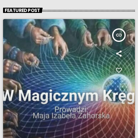
FEATURED POST
insert_link