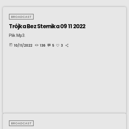
BROADCAST
Trójka Bez Sternika 09 11 2022
Plik Mp3.
today
10/11/2022
136
5
3
BROADCAST