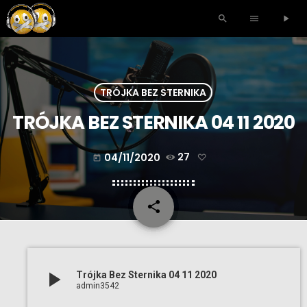
search
menu
play_arrow
TRÓJKA BEZ STERNIKA
TRÓJKA BEZ STERNIKA 04 11 2020
04/11/2020
27
today
share
email
play_arrow
Trójka Bez Sternika 04 11 2020
admin3542