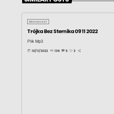
BROADCAST
Trójka Bez Sternika 09 11 2022
Plik Mp3.
10/11/2022
136
5
3
today