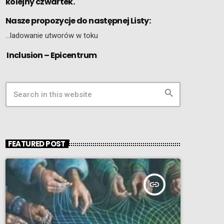
kolejny czwartek.
Nasze propozycje do następnej Listy:
…ladowanie utworów w toku
Inclusion – Epicentrum
search
FEATURED POST
insert_link