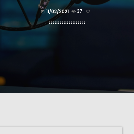
11/02/2021
37
today