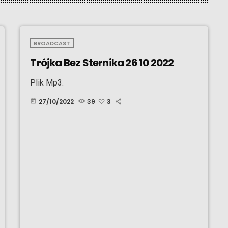
BROADCAST
Trójka Bez Sternika 26 10 2022
Plik Mp3.
27/10/2022
39
3
today