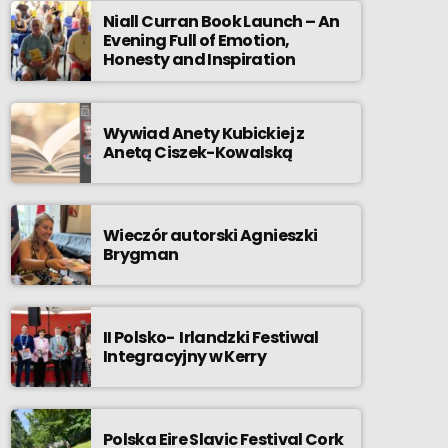
Niall Curran Book Launch – An
Evening Full of Emotion,
Honesty and Inspiration
Wywiad Anety Kubickiej z
Anetą Ciszek-Kowalską
Wieczór autorski Agnieszki
Brygman
II Polsko- Irlandzki Festiwal
Integracyjny w Kerry
Polska Eire Slavic Festival Cork