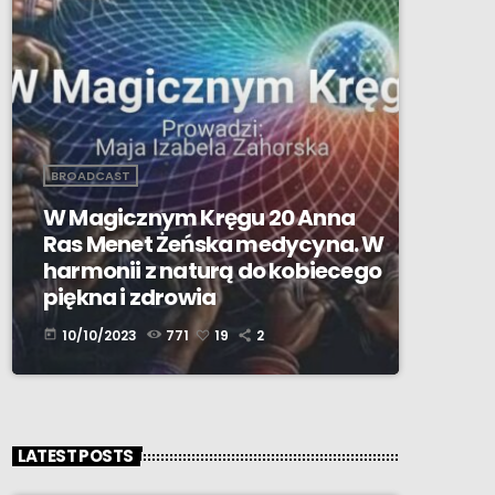
BROADCAST
W Magicznym Kręgu 20 Anna
Ras Menet Żeńska medycyna. W
harmonii z naturą do kobiecego
piękna i zdrowia
10/10/2023
771
19
2
today
LATEST POSTS