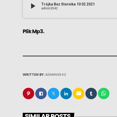
play_arrow
Trójka Bez Sternika 10 02 2021
admin3542
Plik Mp3.
WRITTEN BY:
ADMIN3542
email
SIMILAR POSTS