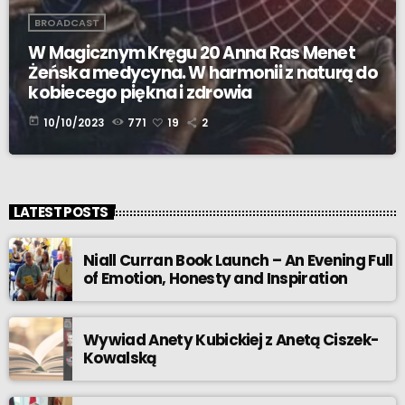
BROADCAST
W Magicznym Kręgu 20 Anna Ras Menet
Żeńska medycyna. W harmonii z naturą do
kobiecego piękna i zdrowia
today
10/10/2023
771
19
2
LATEST POSTS
Niall Curran Book Launch – An Evening Full
of Emotion, Honesty and Inspiration
Wywiad Anety Kubickiej z Anetą Ciszek-
Kowalską