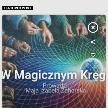
FEATURED POST
insert_link