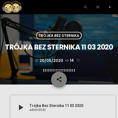
search
menu
play_arrow
TRÓJKA BEZ STERNIKA
TRÓJKA BEZ STERNIKA 11 03 2020
20/05/2020
14
today
share
email
play_arrow
Trójka Bez Sternika 11 03 2020
admin3542