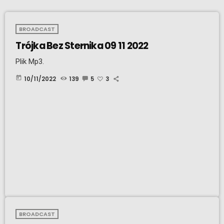
BROADCAST
Trójka Bez Sternika 09 11 2022
Plik Mp3.
today
10/11/2022
139
5
3
BROADCAST