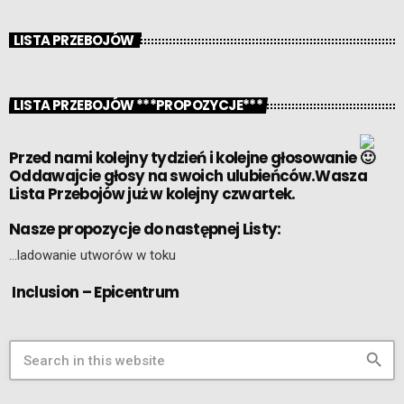
LISTA PRZEBOJÓW
LISTA PRZEBOJÓW ***PROPOZYCJE***
Przed nami kolejny tydzień i kolejne głosowanie
Oddawajcie głosy na swoich ulubieńców.Wasza
Lista Przebojów już w kolejny czwartek.
Nasze propozycje do następnej Listy:
…ladowanie utworów w toku
Inclusion – Epicentrum
search