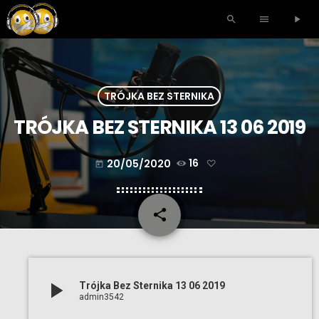
search
menu
play_arrow
TRÓJKA BEZ STERNIKA
TRÓJKA BEZ STERNIKA 13 06 2019
20/05/2020
16
today
share
email
play_arrow
Trójka Bez Sternika 13 06 2019
admin3542