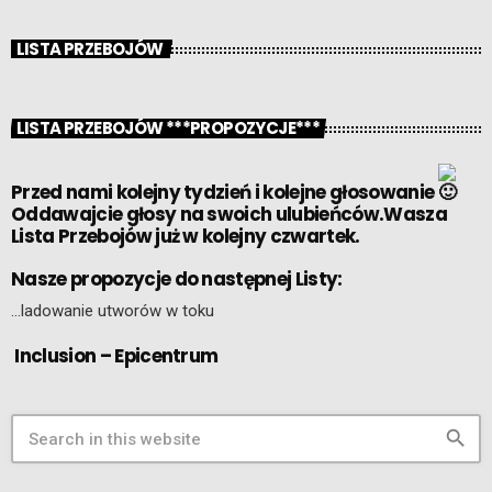
LISTA PRZEBOJÓW
LISTA PRZEBOJÓW ***PROPOZYCJE***
Przed nami kolejny tydzień i kolejne głosowanie
Oddawajcie głosy na swoich ulubieńców.Wasza
Lista Przebojów już w kolejny czwartek.
Nasze propozycje do następnej Listy:
…ladowanie utworów w toku
Inclusion – Epicentrum
search