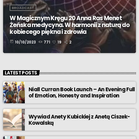
BROADCAST
W Magicznym Kręgu 20 Anna Ras Menet
Żeńska medycyna. W harmonii z naturą do
kobiecego piękna i zdrowia
today
10/10/2023
771
19
2
LATEST POSTS
Niall Curran Book Launch – An Evening Full
of Emotion, Honesty and Inspiration
Wywiad Anety Kubickiej z Anetą Ciszek-
Kowalską