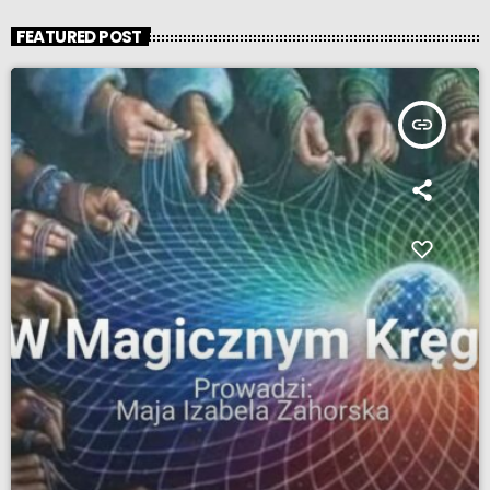
FEATURED POST
insert_link