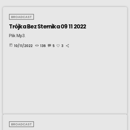
BROADCAST
Trójka Bez Sternika 09 11 2022
Plik Mp3.
today
10/11/2022
136
5
3
BROADCAST