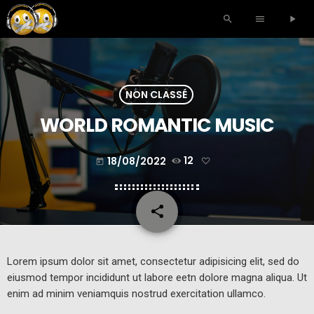
search
menu
play_arrow
NON CLASSÉ
WORLD ROMANTIC MUSIC
18/08/2022
12
today
share
email
Lorem ipsum dolor sit amet, consectetur adipisicing elit, sed do
eiusmod tempor incididunt ut labore eetn dolore magna aliqua. Ut
enim ad minim veniamquis nostrud exercitation ullamco.