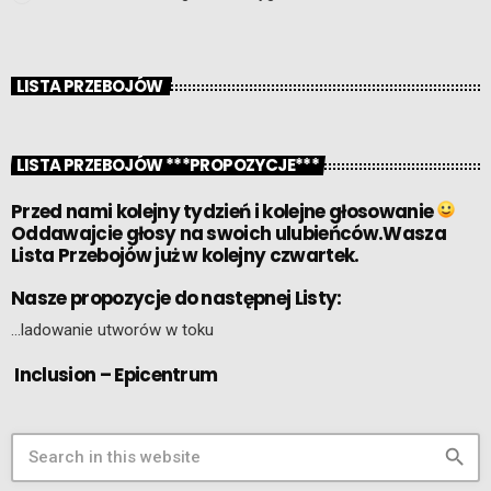
LISTA PRZEBOJÓW
LISTA PRZEBOJÓW ***PROPOZYCJE***
Przed nami kolejny tydzień i kolejne głosowanie
Oddawajcie głosy na swoich ulubieńców.Wasza
Lista Przebojów już w kolejny czwartek.
Nasze propozycje do następnej Listy:
…ladowanie utworów w toku
Inclusion – Epicentrum
search