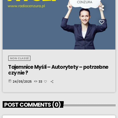
NON CLASSÉ
Tajemnice Myśli – Autorytety – potrzebne
czy nie ?
today
24/05/2025
33
POST COMMENTS (0)