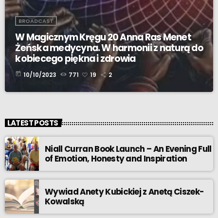
BROADCAST
W Magicznym Kręgu 20 Anna Ras Menet
Żeńska medycyna. W harmonii z naturą do
kobiecego piękna i zdrowia
today
10/10/2023
771
19
2
LATEST POSTS
Niall Curran Book Launch – An Evening Full
of Emotion, Honesty and Inspiration
Wywiad Anety Kubickiej z Anetą Ciszek-
Kowalską