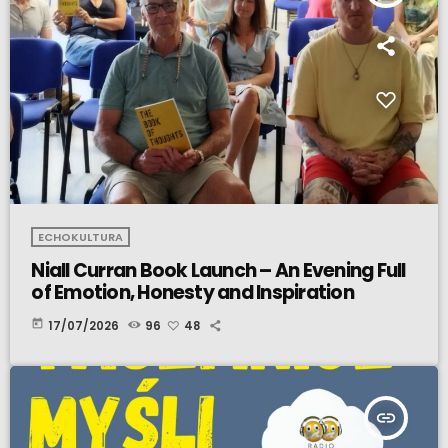
ECHOKULTURA
Niall Curran Book Launch – An Evening Full
of Emotion, Honesty and Inspiration
today
17/07/2026
96
48
insert_link