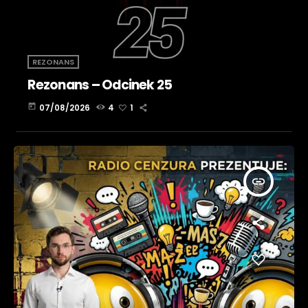
REZONANS
Rezonans – Odcinek 25
today
07/08/2026
4
1
insert_link