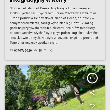
Słońce nad Island of Geese. Trzy tysiące ludzi, dziesiątki
atrakcji i jeden cel – być razem Tralee, 28 czerwca 2026 roku.
Już od południa zielony skwer Island of Geese, położony w
samym sercu miasta, zaczął wypełniać się ludźmi. Z każdą
godziną przybywało rodzin z dziećmi, seniorów, młodzieży i
spacerowiczów. Słychać było język polski, angielski, ukraiński,
litewski i wiele innych. Nie było znaczenia, skąd kto pochodził.
Tego dnia wszyscy spotkali się […]
today
03/07/2026
38
insert_link