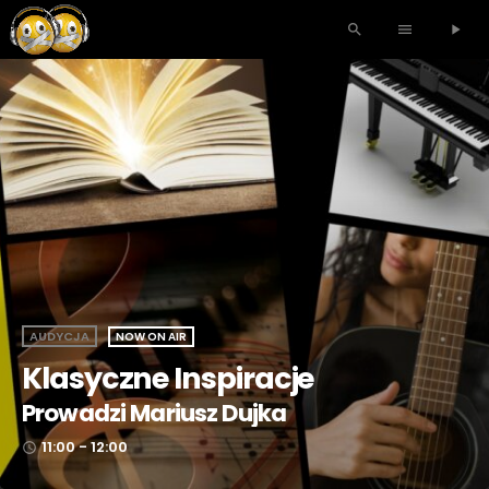
search
menu
play_arrow
AUDYCJA
NOW ON AIR
Klasyczne Inspiracje
Prowadzi Mariusz Dujka
11:00 - 12:00
access_time