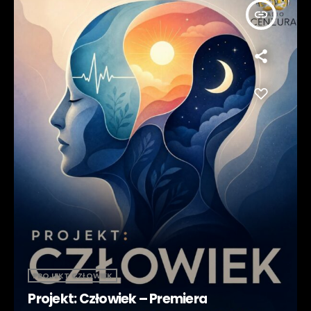
insert_link
PROJEKT CZŁOWIEK
Projekt: Człowiek – Premiera