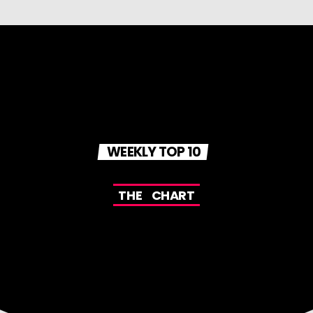
gości i sprawdzać, jak idee tradycji oraz patriotyzmu
odnajdują się w realiach XXI wieku. Emisja - w co drugą
niedzielę, zapraszamy.
WEEKLY TOP 10
T
H
E
C
H
A
R
T