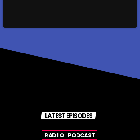
LATEST EPISODES
R
A
D
I
O
P
O
D
C
A
S
T