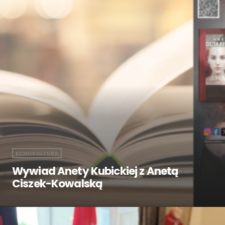
ECHOKULTURA
Wywiad Anety Kubickiej z Anetą
Ciszek-Kowalską