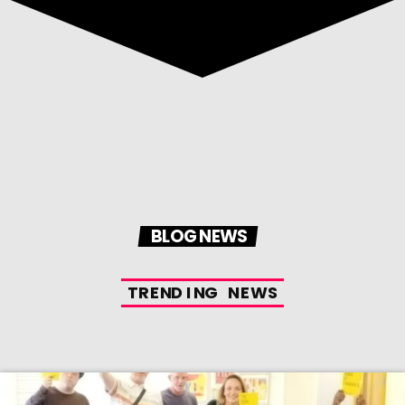
BLOG NEWS
T
R
E
N
D
I
N
G
N
E
W
S