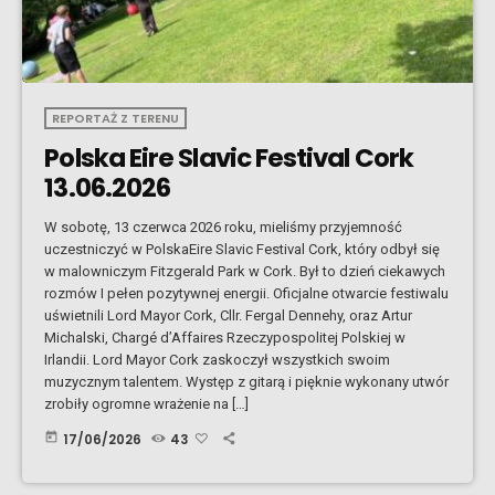
REPORTAŻ Z TERENU
Polska Eire Slavic Festival Cork
13.06.2026
W sobotę, 13 czerwca 2026 roku, mieliśmy przyjemność
uczestniczyć w PolskaEire Slavic Festival Cork, który odbył się
w malowniczym Fitzgerald Park w Cork. Był to dzień ciekawych
rozmów I pełen pozytywnej energii. Oficjalne otwarcie festiwalu
uświetnili Lord Mayor Cork, Cllr. Fergal Dennehy, oraz Artur
Michalski, Chargé d’Affaires Rzeczypospolitej Polskiej w
Irlandii. Lord Mayor Cork zaskoczył wszystkich swoim
muzycznym talentem. Występ z gitarą i pięknie wykonany utwór
zrobiły ogromne wrażenie na […]
today
17/06/2026
43