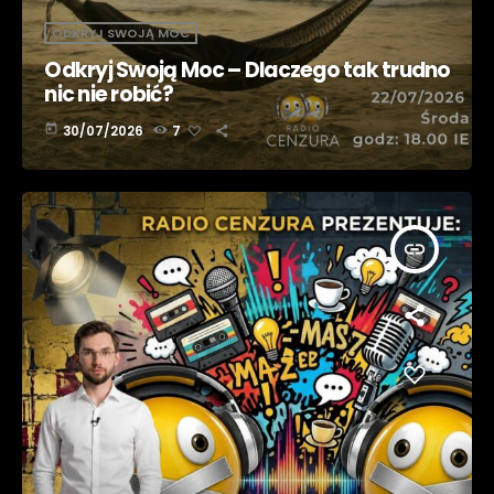
ODKRYJ SWOJĄ MOC
Odkryj Swoją Moc – Dlaczego tak trudno
nic nie robić?
today
30/07/2026
7
insert_link