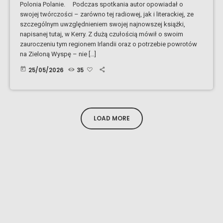
Polonia Polanie. Podczas spotkania autor opowiadał o
swojej twórczości – zarówno tej radiowej, jak i literackiej, ze
szczególnym uwzględnieniem swojej najnowszej książki,
napisanej tutaj, w Kerry. Z dużą czułością mówił o swoim
zauroczeniu tym regionem Irlandii oraz o potrzebie powrotów
na Zieloną Wyspę – nie […]
today
25/05/2026
35
LOAD MORE